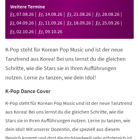
einem
Weitere Termine
neuen
Fr
,
07
.
08
.
26
Fr
,
14
.
08
.
26
Fr
,
21
.
08
.
26
Fr
,
28
.
08
.
26
Tab)
Fr
,
04
.
09
.
26
Fr
,
11
.
09
.
26
Fr
,
18
.
09
.
26
Fr
,
25
.
09
.
26
Fr
,
02
.
10
.
26
Fr
,
09
.
10
.
26
K-Pop steht für Korean Pop Music und ist der neue
Tanztrend aus Korea! Bei uns lernst du die gleichen
Schritte, wie die Stars sie in Ihren Aufführungen
nutzen. Lerne zu tanzen, wie dein Idol!
K-Pop Dance Cover
K-Pop steht für Korean Pop Music und ist der neue Tanztrend
aus Korea! Bei uns lernst du die gleichen Schritte, wie die
Stars sie in Ihren Aufführungen nutzen. Lerne zu tanzen, wie
dein Idol! Mit unserer Dozentin, die speziell aus diesem
Bereich kommt und dort deutschlandweit sehr erfolgreich ist,