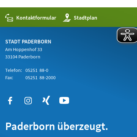
Kontaktformular
(Öffnet
Stadtplan
in
einem
neuen
Tab)
STADT PADERBORN
Am Hoppenhof 33
33104 Paderborn
Telefon:
05251 88-0
Fax:
05251 88-2000
Paderborn überzeugt.