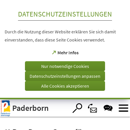
Inhalt anspringen
DATENSCHUTZEINSTELLUNGEN
Durch die Nutzung dieser Website erklären Sie sich damit
einverstanden, dass diese Seite Cookies verwendet.
(Öffnet
Mehr Infos
in
einem
Nur notwendige Cookies
neuen
Tab)
Datenschutzeinstellungen anpassen
Alle Cookies akzeptieren
Visuelle
Paderborn
Assistenzsoftware
öffnen.