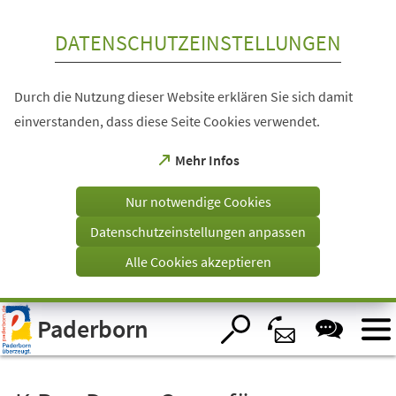
Inhalt anspringen
DATENSCHUTZEINSTELLUNGEN
Durch die Nutzung dieser Website erklären Sie sich damit
einverstanden, dass diese Seite Cookies verwendet.
(Öffnet
Mehr Infos
in
einem
Nur notwendige Cookies
neuen
Tab)
Datenschutzeinstellungen anpassen
Alle Cookies akzeptieren
Visuelle
Paderborn
Assistenzsoftware
öffnen.