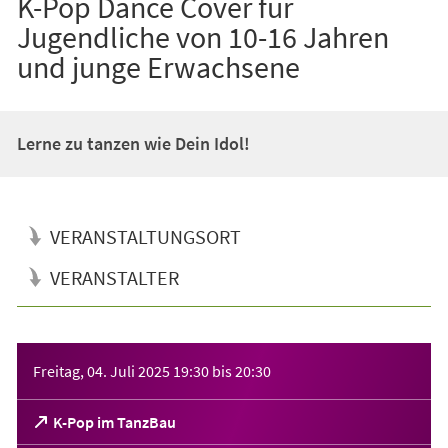
K-Pop Dance Cover für
Jugendliche von 10-16 Jahren
und junge Erwachsene
Lerne zu tanzen wie Dein Idol!
VERANSTALTUNGSORT
VERANSTALTER
Veranstaltungsinformationen
Freitag, 04. Juli 2025
19:30
bis
20:30
(Öffnet
K-Pop im TanzBau
in