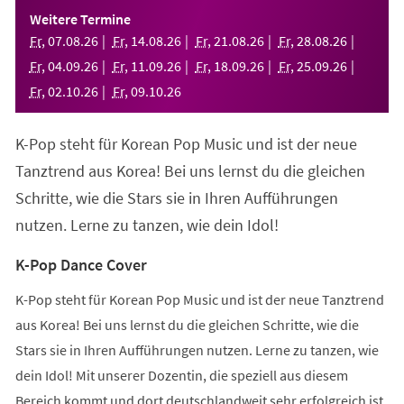
einem
Weitere Termine
neuen
Fr
,
07
.
08
.
26
Fr
,
14
.
08
.
26
Fr
,
21
.
08
.
26
Fr
,
28
.
08
.
26
Tab)
Fr
,
04
.
09
.
26
Fr
,
11
.
09
.
26
Fr
,
18
.
09
.
26
Fr
,
25
.
09
.
26
Fr
,
02
.
10
.
26
Fr
,
09
.
10
.
26
K-Pop steht für Korean Pop Music und ist der neue
Tanztrend aus Korea! Bei uns lernst du die gleichen
Schritte, wie die Stars sie in Ihren Aufführungen
nutzen. Lerne zu tanzen, wie dein Idol!
K-Pop Dance Cover
K-Pop steht für Korean Pop Music und ist der neue Tanztrend
aus Korea! Bei uns lernst du die gleichen Schritte, wie die
Stars sie in Ihren Aufführungen nutzen. Lerne zu tanzen, wie
dein Idol! Mit unserer Dozentin, die speziell aus diesem
Bereich kommt und dort deutschlandweit sehr erfolgreich ist,