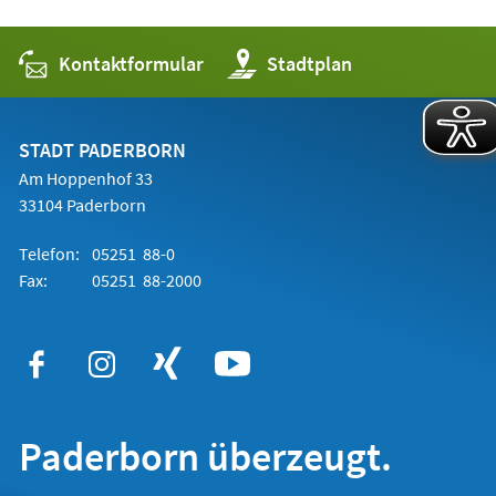
Kontaktformular
(Öffnet
Stadtplan
in
einem
neuen
Tab)
STADT PADERBORN
Am Hoppenhof 33
33104 Paderborn
Telefon:
05251 88-0
Fax:
05251 88-2000
Paderborn überzeugt.