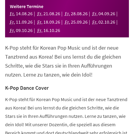
einem
Weitere Termine
neuen
Fr
,
14
.
08
.
26
Fr
,
21
.
08
.
26
Fr
,
28
.
08
.
26
Fr
,
04
.
09
.
26
Tab)
Fr
,
11
.
09
.
26
Fr
,
18
.
09
.
26
Fr
,
25
.
09
.
26
Fr
,
02
.
10
.
26
Fr
,
09
.
10
.
26
Fr
,
16
.
10
.
26
K-Pop steht für Korean Pop Music und ist der neue
Tanztrend aus Korea! Bei uns lernst du die gleichen
Schritte, wie die Stars sie in Ihren Aufführungen
nutzen. Lerne zu tanzen, wie dein Idol!
K-Pop Dance Cover
K-Pop steht für Korean Pop Music und ist der neue Tanztrend
aus Korea! Bei uns lernst du die gleichen Schritte, wie die
Stars sie in Ihren Aufführungen nutzen. Lerne zu tanzen, wie
dein Idol! Mit unserer Dozentin, die speziell aus diesem
Bereich kommt und dort deutschlandweit sehr erfolgreich ist,