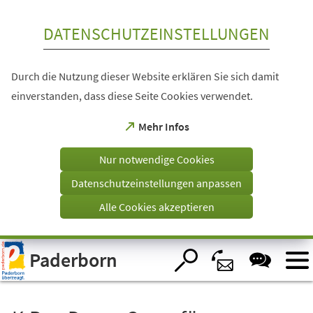
Inhalt anspringen
DATENSCHUTZEINSTELLUNGEN
Durch die Nutzung dieser Website erklären Sie sich damit
einverstanden, dass diese Seite Cookies verwendet.
(Öffnet
Mehr Infos
in
einem
Nur notwendige Cookies
neuen
Tab)
Datenschutzeinstellungen anpassen
Alle Cookies akzeptieren
Visuelle
Paderborn
Assistenzsoftware
öffnen.