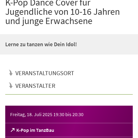
K-Pop Dance Cover für
Jugendliche von 10-16 Jahren
und junge Erwachsene
Lerne zu tanzen wie Dein Idol!
VERANSTALTUNGSORT
VERANSTALTER
Veranstaltungsinformationen
Freitag, 18. Juli 2025
19:30
bis
20:30
(Öffnet
K-Pop im TanzBau
in