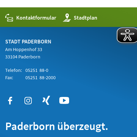
Kontaktformular
(Öffnet
Stadtplan
in
einem
neuen
Tab)
STADT PADERBORN
Am Hoppenhof 33
33104 Paderborn
Telefon:
05251 88-0
Fax:
05251 88-2000
Paderborn überzeugt.