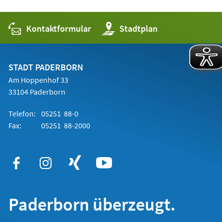
Kontaktformular
(Öffnet
Stadtplan
in
einem
neuen
Tab)
STADT PADERBORN
Am Hoppenhof 33
33104 Paderborn
Telefon:
05251 88-0
Fax:
05251 88-2000
Paderborn überzeugt.