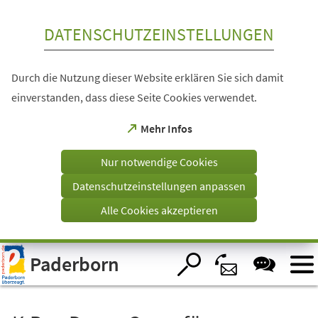
Inhalt anspringen
DATENSCHUTZEINSTELLUNGEN
Durch die Nutzung dieser Website erklären Sie sich damit
einverstanden, dass diese Seite Cookies verwendet.
(Öffnet
Mehr Infos
in
einem
Nur notwendige Cookies
neuen
Tab)
Datenschutzeinstellungen anpassen
Alle Cookies akzeptieren
Visuelle
Paderborn
Assistenzsoftware
öffnen.