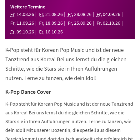
einem
Weitere Termine
neuen
Fr
,
14
.
08
.
26
Fr
,
21
.
08
.
26
Fr
,
28
.
08
.
26
Fr
,
04
.
09
.
26
Tab)
Fr
,
11
.
09
.
26
Fr
,
18
.
09
.
26
Fr
,
25
.
09
.
26
Fr
,
02
.
10
.
26
Fr
,
09
.
10
.
26
Fr
,
16
.
10
.
26
K-Pop steht für Korean Pop Music und ist der neue
Tanztrend aus Korea! Bei uns lernst du die gleichen
Schritte, wie die Stars sie in Ihren Aufführungen
nutzen. Lerne zu tanzen, wie dein Idol!
K-Pop Dance Cover
K-Pop steht für Korean Pop Music und ist der neue Tanztrend
aus Korea! Bei uns lernst du die gleichen Schritte, wie die
Stars sie in Ihren Aufführungen nutzen. Lerne zu tanzen, wie
dein Idol! Mit unserer Dozentin, die speziell aus diesem
Bereich kommt und dort deutschlandweit sehr erfolgreich ist,