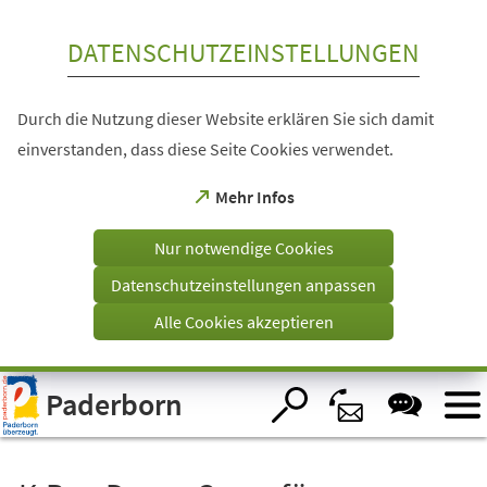
Inhalt anspringen
DATENSCHUTZEINSTELLUNGEN
Durch die Nutzung dieser Website erklären Sie sich damit
einverstanden, dass diese Seite Cookies verwendet.
(Öffnet
Mehr Infos
in
einem
Nur notwendige Cookies
neuen
Tab)
Datenschutzeinstellungen anpassen
Alle Cookies akzeptieren
Visuelle
Paderborn
Assistenzsoftware
öffnen.