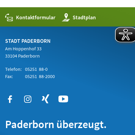
Kontaktformular
(Öffnet
Stadtplan
in
einem
neuen
Tab)
STADT PADERBORN
Am Hoppenhof 33
33104 Paderborn
Telefon:
05251 88-0
Fax:
05251 88-2000
Paderborn überzeugt.