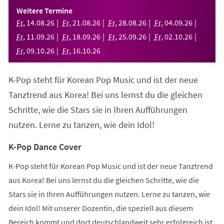
einem
Weitere Termine
neuen
Fr
,
14
.
08
.
26
Fr
,
21
.
08
.
26
Fr
,
28
.
08
.
26
Fr
,
04
.
09
.
26
Tab)
Fr
,
11
.
09
.
26
Fr
,
18
.
09
.
26
Fr
,
25
.
09
.
26
Fr
,
02
.
10
.
26
Fr
,
09
.
10
.
26
Fr
,
16
.
10
.
26
K-Pop steht für Korean Pop Music und ist der neue
Tanztrend aus Korea! Bei uns lernst du die gleichen
Schritte, wie die Stars sie in Ihren Aufführungen
nutzen. Lerne zu tanzen, wie dein Idol!
K-Pop Dance Cover
K-Pop steht für Korean Pop Music und ist der neue Tanztrend
aus Korea! Bei uns lernst du die gleichen Schritte, wie die
Stars sie in Ihren Aufführungen nutzen. Lerne zu tanzen, wie
dein Idol! Mit unserer Dozentin, die speziell aus diesem
Bereich kommt und dort deutschlandweit sehr erfolgreich ist,