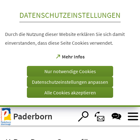
Inhalt anspringen
DATENSCHUTZEINSTELLUNGEN
Durch die Nutzung dieser Website erklären Sie sich damit
einverstanden, dass diese Seite Cookies verwendet.
(Öffnet
Mehr Infos
in
einem
Nur notwendige Cookies
neuen
Tab)
Datenschutzeinstellungen anpassen
Alle Cookies akzeptieren
Visuelle
Paderborn
Assistenzsoftware
öffnen.