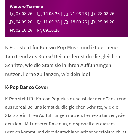
einem
Weitere Termine
neuen
Fr
,
07
.
08
.
26
Fr
,
14
.
08
.
26
Fr
,
21
.
08
.
26
Fr
,
28
.
08
.
26
Tab)
Fr
,
04
.
09
.
26
Fr
,
11
.
09
.
26
Fr
,
18
.
09
.
26
Fr
,
25
.
09
.
26
Fr
,
02
.
10
.
26
Fr
,
09
.
10
.
26
K-Pop steht für Korean Pop Music und ist der neue
Tanztrend aus Korea! Bei uns lernst du die gleichen
Schritte, wie die Stars sie in Ihren Aufführungen
nutzen. Lerne zu tanzen, wie dein Idol!
K-Pop Dance Cover
K-Pop steht für Korean Pop Music und ist der neue Tanztrend
aus Korea! Bei uns lernst du die gleichen Schritte, wie die
Stars sie in Ihren Aufführungen nutzen. Lerne zu tanzen, wie
dein Idol! Mit unserer Dozentin, die speziell aus diesem
Bereich kommt und dort deutschlandweit sehr erfolgreich ist,