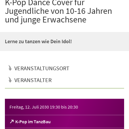
K-Pop Dance Cover für
Jugendliche von 10-16 Jahren
und junge Erwachsene
Lerne zu tanzen wie Dein Idol!
VERANSTALTUNGSORT
VERANSTALTER
Veranstaltungsinformationen
Freitag, 12. Juli 2030
19:30
bis
20:30
(Öffnet
K-Pop im TanzBau
in