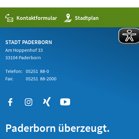
Kontaktformular
(Öffnet
Stadtplan
in
einem
neuen
Tab)
STADT PADERBORN
Am Hoppenhof 33
33104 Paderborn
Telefon:
05251 88-0
Fax:
05251 88-2000
Paderborn überzeugt.