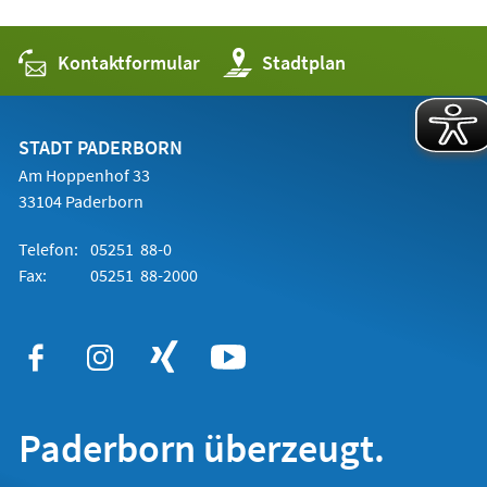
Kontaktformular
(Öffnet
Stadtplan
in
einem
neuen
Tab)
STADT PADERBORN
Am Hoppenhof 33
33104 Paderborn
Telefon:
05251 88-0
Fax:
05251 88-2000
Paderborn überzeugt.