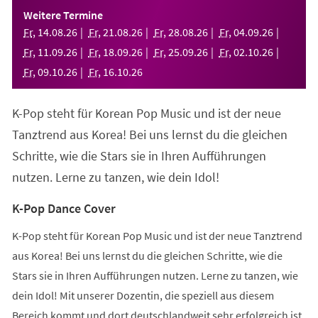
einem
Weitere Termine
neuen
Fr
,
14
.
08
.
26
Fr
,
21
.
08
.
26
Fr
,
28
.
08
.
26
Fr
,
04
.
09
.
26
Tab)
Fr
,
11
.
09
.
26
Fr
,
18
.
09
.
26
Fr
,
25
.
09
.
26
Fr
,
02
.
10
.
26
Fr
,
09
.
10
.
26
Fr
,
16
.
10
.
26
K-Pop steht für Korean Pop Music und ist der neue
Tanztrend aus Korea! Bei uns lernst du die gleichen
Schritte, wie die Stars sie in Ihren Aufführungen
nutzen. Lerne zu tanzen, wie dein Idol!
K-Pop Dance Cover
K-Pop steht für Korean Pop Music und ist der neue Tanztrend
aus Korea! Bei uns lernst du die gleichen Schritte, wie die
Stars sie in Ihren Aufführungen nutzen. Lerne zu tanzen, wie
dein Idol! Mit unserer Dozentin, die speziell aus diesem
Bereich kommt und dort deutschlandweit sehr erfolgreich ist,