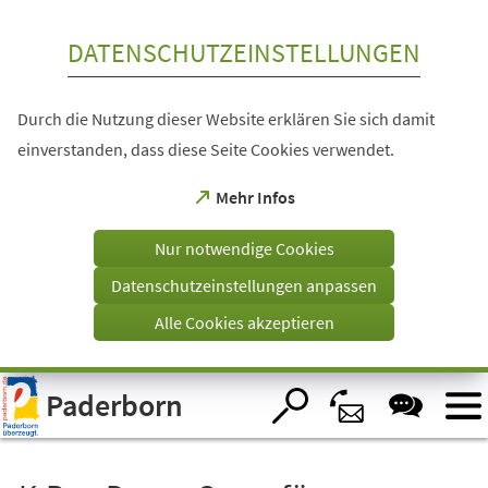
Inhalt anspringen
DATENSCHUTZEINSTELLUNGEN
Durch die Nutzung dieser Website erklären Sie sich damit
einverstanden, dass diese Seite Cookies verwendet.
(Öffnet
Mehr Infos
in
einem
Nur notwendige Cookies
neuen
Tab)
Datenschutzeinstellungen anpassen
Alle Cookies akzeptieren
Visuelle
Paderborn
Assistenzsoftware
öffnen.