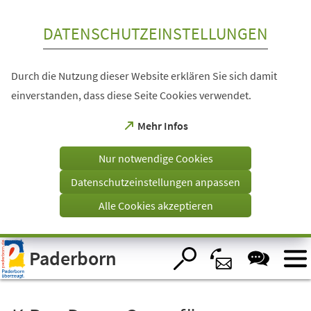
Inhalt anspringen
DATENSCHUTZEINSTELLUNGEN
Durch die Nutzung dieser Website erklären Sie sich damit
einverstanden, dass diese Seite Cookies verwendet.
(Öffnet
Mehr Infos
in
einem
Nur notwendige Cookies
neuen
Tab)
Datenschutzeinstellungen anpassen
Alle Cookies akzeptieren
Visuelle
Paderborn
Assistenzsoftware
öffnen.