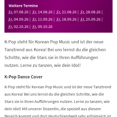
einem
Weitere Termine
neuen
Fr
,
07
.
08
.
26
Fr
,
14
.
08
.
26
Fr
,
21
.
08
.
26
Fr
,
28
.
08
.
26
Tab)
Fr
,
04
.
09
.
26
Fr
,
11
.
09
.
26
Fr
,
18
.
09
.
26
Fr
,
25
.
09
.
26
Fr
,
02
.
10
.
26
Fr
,
09
.
10
.
26
K-Pop steht für Korean Pop Music und ist der neue
Tanztrend aus Korea! Bei uns lernst du die gleichen
Schritte, wie die Stars sie in Ihren Aufführungen
nutzen. Lerne zu tanzen, wie dein Idol!
K-Pop Dance Cover
K-Pop steht für Korean Pop Music und ist der neue Tanztrend
aus Korea! Bei uns lernst du die gleichen Schritte, wie die
Stars sie in Ihren Aufführungen nutzen. Lerne zu tanzen, wie
dein Idol! Mit unserer Dozentin, die speziell aus diesem
Bereich kommt und dort deutschlandweit sehr erfolgreich ist,