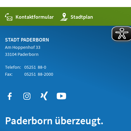
Kontaktformular
(Öffnet
Stadtplan
in
einem
neuen
Tab)
STADT PADERBORN
Am Hoppenhof 33
33104 Paderborn
Telefon:
05251 88-0
Fax:
05251 88-2000
Paderborn überzeugt.