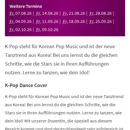
einem
Weitere Termine
neuen
Fr
,
07
.
08
.
26
Fr
,
14
.
08
.
26
Fr
,
21
.
08
.
26
Fr
,
28
.
08
.
26
Tab)
Fr
,
04
.
09
.
26
Fr
,
11
.
09
.
26
Fr
,
18
.
09
.
26
Fr
,
25
.
09
.
26
Fr
,
02
.
10
.
26
Fr
,
09
.
10
.
26
K-Pop steht für Korean Pop Music und ist der neue
Tanztrend aus Korea! Bei uns lernst du die gleichen
Schritte, wie die Stars sie in Ihren Aufführungen
nutzen. Lerne zu tanzen, wie dein Idol!
K-Pop Dance Cover
K-Pop steht für Korean Pop Music und ist der neue Tanztrend
aus Korea! Bei uns lernst du die gleichen Schritte, wie die
Stars sie in Ihren Aufführungen nutzen. Lerne zu tanzen, wie
dein Idol! Mit unserer Dozentin, die speziell aus diesem
Bereich kommt und dort deutschlandweit sehr erfolgreich ist,