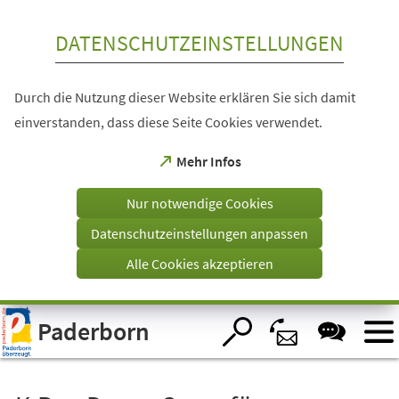
Inhalt anspringen
DATENSCHUTZEINSTELLUNGEN
Durch die Nutzung dieser Website erklären Sie sich damit
einverstanden, dass diese Seite Cookies verwendet.
(Öffnet
Mehr Infos
in
einem
Nur notwendige Cookies
neuen
Tab)
Datenschutzeinstellungen anpassen
Alle Cookies akzeptieren
Visuelle
Paderborn
Assistenzsoftware
öffnen.