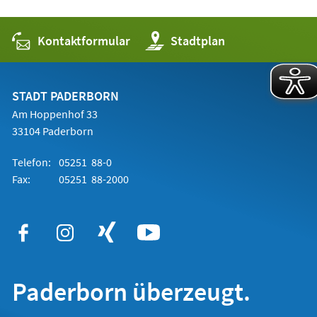
Kontaktformular
(Öffnet
Stadtplan
in
einem
neuen
Tab)
STADT PADERBORN
Am Hoppenhof 33
33104 Paderborn
Telefon:
05251 88-0
Fax:
05251 88-2000
Paderborn überzeugt.