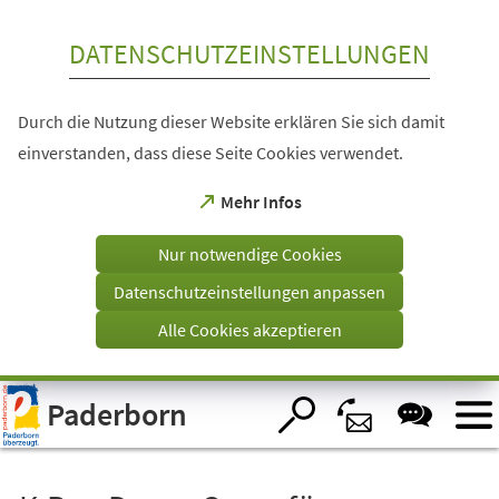
Inhalt anspringen
DATENSCHUTZEINSTELLUNGEN
Durch die Nutzung dieser Website erklären Sie sich damit
einverstanden, dass diese Seite Cookies verwendet.
(Öffnet
Mehr Infos
in
einem
Nur notwendige Cookies
neuen
Tab)
Datenschutzeinstellungen anpassen
Alle Cookies akzeptieren
Visuelle
Paderborn
Assistenzsoftware
öffnen.