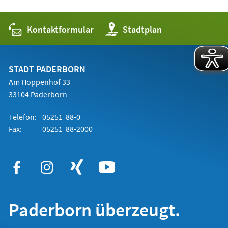
Kontaktformular
(Öffnet
Stadtplan
in
einem
neuen
Tab)
STADT PADERBORN
Am Hoppenhof 33
33104 Paderborn
Telefon:
05251 88-0
Fax:
05251 88-2000
Paderborn überzeugt.