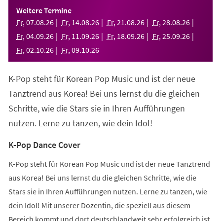
einem
Weitere Termine
neuen
Fr
,
07
.
08
.
26
Fr
,
14
.
08
.
26
Fr
,
21
.
08
.
26
Fr
,
28
.
08
.
26
Tab)
Fr
,
04
.
09
.
26
Fr
,
11
.
09
.
26
Fr
,
18
.
09
.
26
Fr
,
25
.
09
.
26
Fr
,
02
.
10
.
26
Fr
,
09
.
10
.
26
K-Pop steht für Korean Pop Music und ist der neue
Tanztrend aus Korea! Bei uns lernst du die gleichen
Schritte, wie die Stars sie in Ihren Aufführungen
nutzen. Lerne zu tanzen, wie dein Idol!
K-Pop Dance Cover
K-Pop steht für Korean Pop Music und ist der neue Tanztrend
aus Korea! Bei uns lernst du die gleichen Schritte, wie die
Stars sie in Ihren Aufführungen nutzen. Lerne zu tanzen, wie
dein Idol! Mit unserer Dozentin, die speziell aus diesem
Bereich kommt und dort deutschlandweit sehr erfolgreich ist,