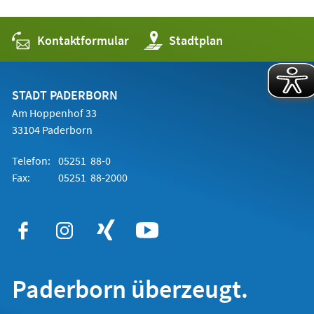
Kontaktformular
(Öffnet
Stadtplan
in
einem
neuen
Tab)
STADT PADERBORN
Am Hoppenhof 33
33104 Paderborn
Telefon:
05251 88-0
Fax:
05251 88-2000
Paderborn überzeugt.