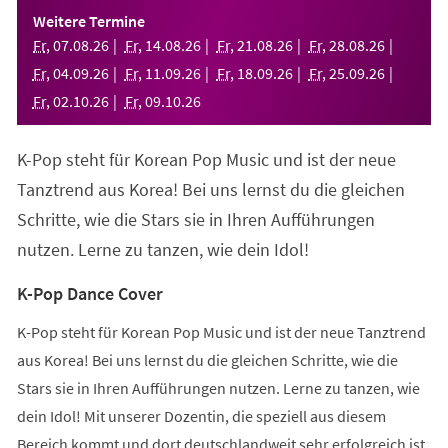
einem
Weitere Termine
neuen
Fr
,
07
.
08
.
26
Fr
,
14
.
08
.
26
Fr
,
21
.
08
.
26
Fr
,
28
.
08
.
26
Tab)
Fr
,
04
.
09
.
26
Fr
,
11
.
09
.
26
Fr
,
18
.
09
.
26
Fr
,
25
.
09
.
26
Fr
,
02
.
10
.
26
Fr
,
09
.
10
.
26
K-Pop steht für Korean Pop Music und ist der neue
Tanztrend aus Korea! Bei uns lernst du die gleichen
Schritte, wie die Stars sie in Ihren Aufführungen
nutzen. Lerne zu tanzen, wie dein Idol!
K-Pop Dance Cover
K-Pop steht für Korean Pop Music und ist der neue Tanztrend
aus Korea! Bei uns lernst du die gleichen Schritte, wie die
Stars sie in Ihren Aufführungen nutzen. Lerne zu tanzen, wie
dein Idol! Mit unserer Dozentin, die speziell aus diesem
Bereich kommt und dort deutschlandweit sehr erfolgreich ist,