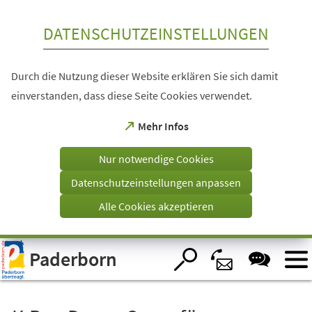
Inhalt anspringen
DATENSCHUTZEINSTELLUNGEN
Durch die Nutzung dieser Website erklären Sie sich damit
einverstanden, dass diese Seite Cookies verwendet.
(Öffnet
Mehr Infos
in
einem
Nur notwendige Cookies
neuen
Tab)
Datenschutzeinstellungen anpassen
Alle Cookies akzeptieren
Visuelle
Paderborn
Assistenzsoftware
öffnen.