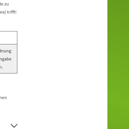
te zu
) trifft!
rdnung
Angabe
n.
hnen