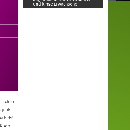
und junge Erwachsene
anischen
ckpink
y Kids!
 Kpop