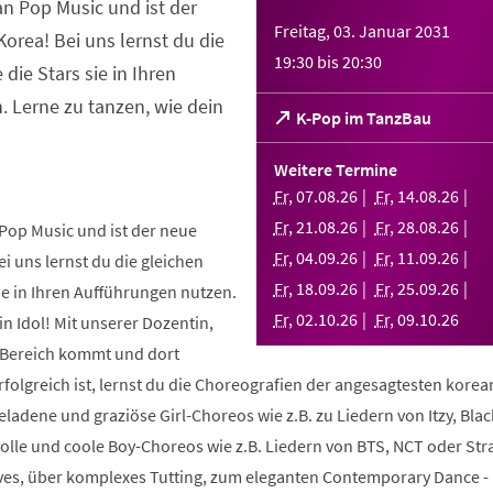
an Pop Music und ist der
Freitag, 03. Januar 2031
orea! Bei uns lernst du die
19:30
bis
20:30
 die Stars sie in Ihren
 Lerne zu tanzen, wie dein
(Öffnet
K-Pop im TanzBau
in
einem
Weitere Termine
neuen
Fr
,
07
.
08
.
26
Fr
,
14
.
08
.
26
Tab)
Fr
,
21
.
08
.
26
Fr
,
28
.
08
.
26
Pop Music und ist der neue
Fr
,
04
.
09
.
26
Fr
,
11
.
09
.
26
i uns lernst du die gleichen
Fr
,
18
.
09
.
26
Fr
,
25
.
09
.
26
sie in Ihren Aufführungen nutzen.
Fr
,
02
.
10
.
26
Fr
,
09
.
10
.
26
in Idol! Mit unserer Dozentin,
m Bereich kommt und dort
folgreich ist, lernst du die Choreografien der angesagtesten kore
geladene und graziöse Girl-Choreos wie z.B. zu Liedern von Itzy, Bla
volle und coole Boy-Choreos wie z.B. Liedern von BTS, NCT oder Stra
es, über komplexes Tutting, zum eleganten Contemporary Dance -