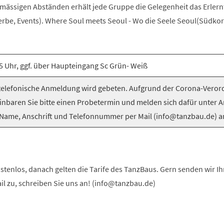
elmässigen Abständen erhält jede Gruppe die Gelegenheit das Erlern
be, Events). Where Soul meets Seoul - Wo die Seele Seoul(Südkorea
5 Uhr, ggf. über Haupteingang Sc Grün- Weiß
elefonische Anmeldung wird gebeten. Aufgrund der Corona-Vero
inbaren Sie bitte einen Probetermin und melden sich dafür unter 
Name, Anschrift und Telefonnummer per Mail (info@tanzbau.de) a
stenlos, danach gelten die Tarife des TanzBaus. Gern senden wir I
ail zu, schreiben Sie uns an! (info@tanzbau.de)