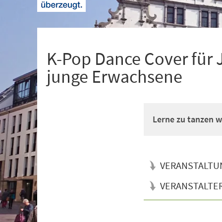
+
1
K-Pop Dance Cover für 
junge Erwachsene
Lerne zu tanzen wi
VERANSTALTU
VERANSTALTE