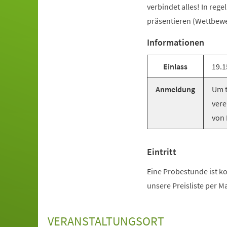
verbindet alles! In reg
präsentieren (Wettbewer
Informationen
Einlass
19.1
Anmeldung
Um t
vere
von 
Eintritt
Eine Probestunde ist ko
unsere Preisliste per M
VERANSTALTUNGSORT