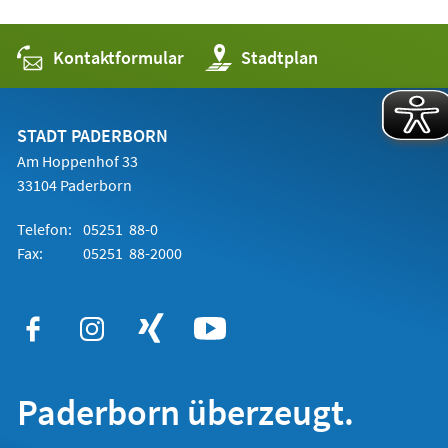
Kontaktformular
(Öffnet
Stadtplan
in
einem
neuen
Tab)
STADT PADERBORN
Am Hoppenhof 33
33104 Paderborn
Telefon:
05251 88-0
Fax:
05251 88-2000
Paderborn überzeugt.