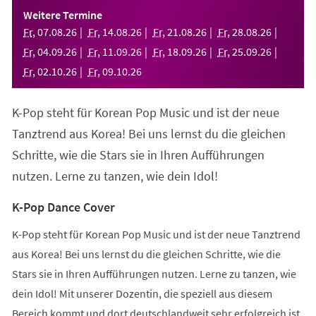
einem
Weitere Termine
neuen
Fr
,
07
.
08
.
26
Fr
,
14
.
08
.
26
Fr
,
21
.
08
.
26
Fr
,
28
.
08
.
26
Tab)
Fr
,
04
.
09
.
26
Fr
,
11
.
09
.
26
Fr
,
18
.
09
.
26
Fr
,
25
.
09
.
26
Fr
,
02
.
10
.
26
Fr
,
09
.
10
.
26
K-Pop steht für Korean Pop Music und ist der neue
Tanztrend aus Korea! Bei uns lernst du die gleichen
Schritte, wie die Stars sie in Ihren Aufführungen
nutzen. Lerne zu tanzen, wie dein Idol!
K-Pop Dance Cover
K-Pop steht für Korean Pop Music und ist der neue Tanztrend
aus Korea! Bei uns lernst du die gleichen Schritte, wie die
Stars sie in Ihren Aufführungen nutzen. Lerne zu tanzen, wie
dein Idol! Mit unserer Dozentin, die speziell aus diesem
Bereich kommt und dort deutschlandweit sehr erfolgreich ist,