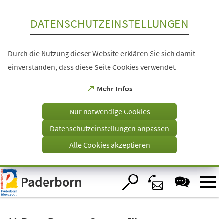
Inhalt anspringen
DATENSCHUTZEINSTELLUNGEN
Durch die Nutzung dieser Website erklären Sie sich damit
einverstanden, dass diese Seite Cookies verwendet.
(Öffnet
Mehr Infos
in
einem
Nur notwendige Cookies
neuen
Tab)
Datenschutzeinstellungen anpassen
Alle Cookies akzeptieren
Visuelle
Paderborn
Assistenzsoftware
öffnen.