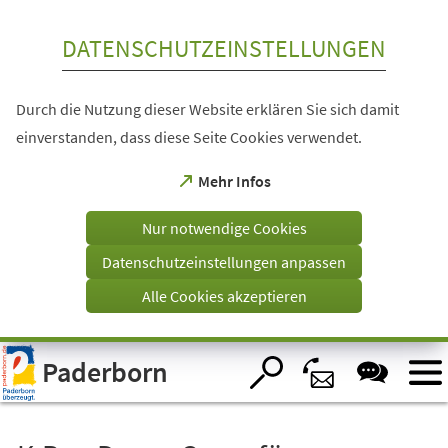
Inhalt anspringen
DATENSCHUTZEINSTELLUNGEN
Durch die Nutzung dieser Website erklären Sie sich damit
einverstanden, dass diese Seite Cookies verwendet.
(Öffnet
Mehr Infos
in
einem
Nur notwendige Cookies
neuen
Tab)
Datenschutzeinstellungen anpassen
Alle Cookies akzeptieren
Visuelle
Paderborn
Assistenzsoftware
öffnen.