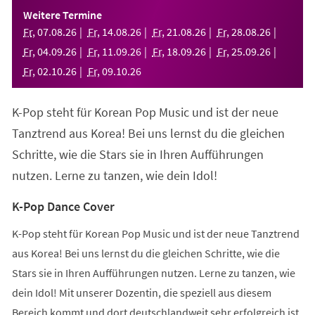
einem
Weitere Termine
neuen
Fr
,
07
.
08
.
26
Fr
,
14
.
08
.
26
Fr
,
21
.
08
.
26
Fr
,
28
.
08
.
26
Tab)
Fr
,
04
.
09
.
26
Fr
,
11
.
09
.
26
Fr
,
18
.
09
.
26
Fr
,
25
.
09
.
26
Fr
,
02
.
10
.
26
Fr
,
09
.
10
.
26
K-Pop steht für Korean Pop Music und ist der neue
Tanztrend aus Korea! Bei uns lernst du die gleichen
Schritte, wie die Stars sie in Ihren Aufführungen
nutzen. Lerne zu tanzen, wie dein Idol!
K-Pop Dance Cover
K-Pop steht für Korean Pop Music und ist der neue Tanztrend
aus Korea! Bei uns lernst du die gleichen Schritte, wie die
Stars sie in Ihren Aufführungen nutzen. Lerne zu tanzen, wie
dein Idol! Mit unserer Dozentin, die speziell aus diesem
Bereich kommt und dort deutschlandweit sehr erfolgreich ist,