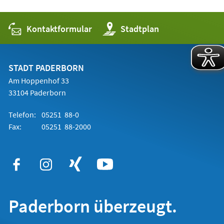
Kontaktformular
(Öffnet
Stadtplan
in
einem
neuen
Tab)
STADT PADERBORN
Am Hoppenhof 33
33104 Paderborn
Telefon:
05251 88-0
Fax:
05251 88-2000
Paderborn überzeugt.