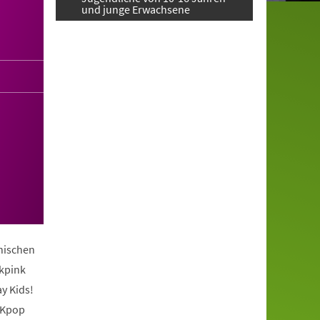
und junge Erwachsene
anischen
ckpink
y Kids!
 Kpop