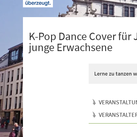
+
1
K-Pop Dance Cover für 
junge Erwachsene
Lerne zu tanzen wi
VERANSTALTU
VERANSTALTE