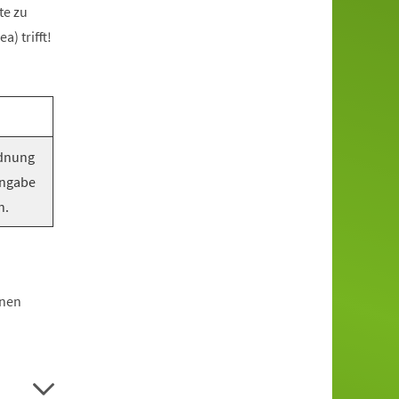
te zu
) trifft!
rdnung
Angabe
n.
hnen