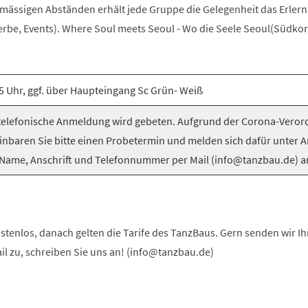
elmässigen Abständen erhält jede Gruppe die Gelegenheit das Erlern
be, Events). Where Soul meets Seoul - Wo die Seele Seoul(Südkorea
5 Uhr, ggf. über Haupteingang Sc Grün- Weiß
elefonische Anmeldung wird gebeten. Aufgrund der Corona-Vero
inbaren Sie bitte einen Probetermin und melden sich dafür unter 
Name, Anschrift und Telefonnummer per Mail (info@tanzbau.de) a
stenlos, danach gelten die Tarife des TanzBaus. Gern senden wir I
ail zu, schreiben Sie uns an! (info@tanzbau.de)