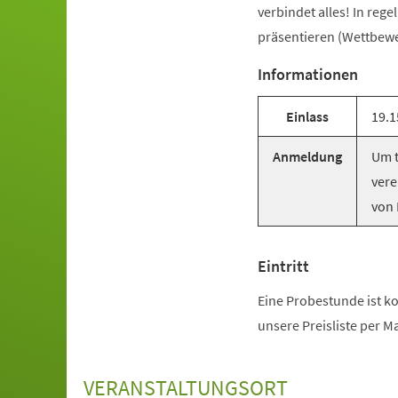
verbindet alles! In reg
präsentieren (Wettbewer
Informationen
Einlass
19.1
Anmeldung
Um t
vere
von 
Eintritt
Eine Probestunde ist ko
unsere Preisliste per M
VERANSTALTUNGSORT