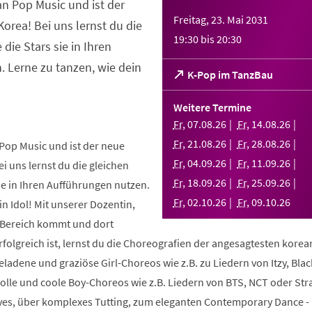
an Pop Music und ist der
Freitag, 23. Mai 2031
orea! Bei uns lernst du die
19:30
bis
20:30
 die Stars sie in Ihren
 Lerne zu tanzen, wie dein
(Öffnet
K-Pop im TanzBau
in
einem
Weitere Termine
neuen
Fr
,
07
.
08
.
26
Fr
,
14
.
08
.
26
Tab)
Fr
,
21
.
08
.
26
Fr
,
28
.
08
.
26
Pop Music und ist der neue
Fr
,
04
.
09
.
26
Fr
,
11
.
09
.
26
i uns lernst du die gleichen
Fr
,
18
.
09
.
26
Fr
,
25
.
09
.
26
sie in Ihren Aufführungen nutzen.
Fr
,
02
.
10
.
26
Fr
,
09
.
10
.
26
in Idol! Mit unserer Dozentin,
m Bereich kommt und dort
folgreich ist, lernst du die Choreografien der angesagtesten kore
geladene und graziöse Girl-Choreos wie z.B. zu Liedern von Itzy, Bla
volle und coole Boy-Choreos wie z.B. Liedern von BTS, NCT oder Stra
es, über komplexes Tutting, zum eleganten Contemporary Dance -