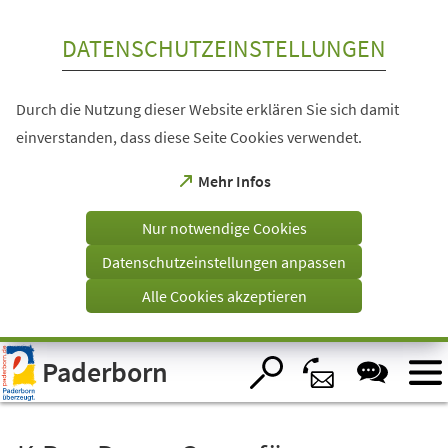
Inhalt anspringen
DATENSCHUTZEINSTELLUNGEN
Durch die Nutzung dieser Website erklären Sie sich damit
einverstanden, dass diese Seite Cookies verwendet.
(Öffnet
Mehr Infos
in
einem
Nur notwendige Cookies
neuen
Tab)
Datenschutzeinstellungen anpassen
Alle Cookies akzeptieren
Visuelle
Paderborn
Assistenzsoftware
öffnen.