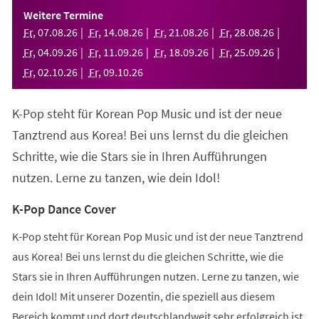
einem
Weitere Termine
neuen
Fr
,
07
.
08
.
26
Fr
,
14
.
08
.
26
Fr
,
21
.
08
.
26
Fr
,
28
.
08
.
26
Tab)
Fr
,
04
.
09
.
26
Fr
,
11
.
09
.
26
Fr
,
18
.
09
.
26
Fr
,
25
.
09
.
26
Fr
,
02
.
10
.
26
Fr
,
09
.
10
.
26
K-Pop steht für Korean Pop Music und ist der neue
Tanztrend aus Korea! Bei uns lernst du die gleichen
Schritte, wie die Stars sie in Ihren Aufführungen
nutzen. Lerne zu tanzen, wie dein Idol!
K-Pop Dance Cover
K-Pop steht für Korean Pop Music und ist der neue Tanztrend
aus Korea! Bei uns lernst du die gleichen Schritte, wie die
Stars sie in Ihren Aufführungen nutzen. Lerne zu tanzen, wie
dein Idol! Mit unserer Dozentin, die speziell aus diesem
Bereich kommt und dort deutschlandweit sehr erfolgreich ist,