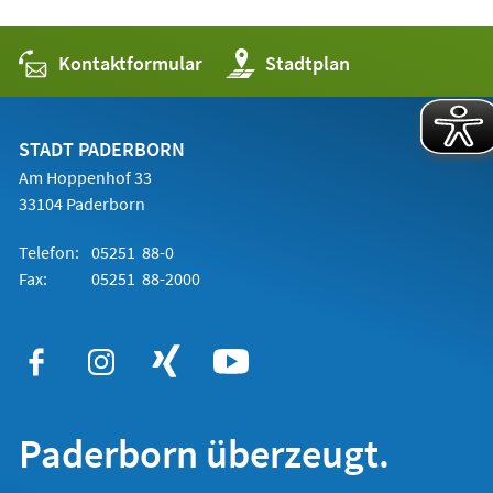
Kontaktformular
(Öffnet
Stadtplan
in
einem
neuen
Tab)
STADT PADERBORN
Am Hoppenhof 33
33104 Paderborn
Telefon:
05251 88-0
Fax:
05251 88-2000
Paderborn überzeugt.