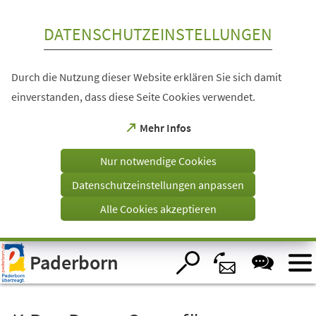
Inhalt anspringen
DATENSCHUTZEINSTELLUNGEN
Durch die Nutzung dieser Website erklären Sie sich damit
einverstanden, dass diese Seite Cookies verwendet.
(Öffnet
Mehr Infos
in
einem
Nur notwendige Cookies
neuen
Tab)
Datenschutzeinstellungen anpassen
Alle Cookies akzeptieren
Visuelle
Paderborn
Assistenzsoftware
öffnen.