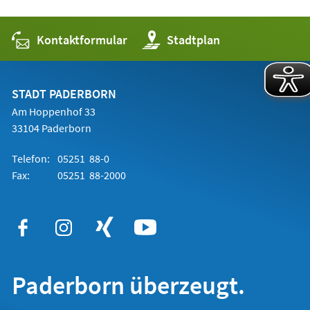
Kontaktformular
(Öffnet
Stadtplan
in
einem
neuen
Tab)
STADT PADERBORN
Am Hoppenhof 33
33104 Paderborn
Telefon:
05251 88-0
Fax:
05251 88-2000
Paderborn überzeugt.