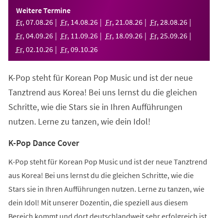
einem
Weitere Termine
neuen
Fr
,
07
.
08
.
26
Fr
,
14
.
08
.
26
Fr
,
21
.
08
.
26
Fr
,
28
.
08
.
26
Tab)
Fr
,
04
.
09
.
26
Fr
,
11
.
09
.
26
Fr
,
18
.
09
.
26
Fr
,
25
.
09
.
26
Fr
,
02
.
10
.
26
Fr
,
09
.
10
.
26
K-Pop steht für Korean Pop Music und ist der neue
Tanztrend aus Korea! Bei uns lernst du die gleichen
Schritte, wie die Stars sie in Ihren Aufführungen
nutzen. Lerne zu tanzen, wie dein Idol!
K-Pop Dance Cover
K-Pop steht für Korean Pop Music und ist der neue Tanztrend
aus Korea! Bei uns lernst du die gleichen Schritte, wie die
Stars sie in Ihren Aufführungen nutzen. Lerne zu tanzen, wie
dein Idol! Mit unserer Dozentin, die speziell aus diesem
Bereich kommt und dort deutschlandweit sehr erfolgreich ist,