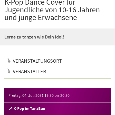
K-Pop Dance Cover für
Jugendliche von 10-16 Jahren
und junge Erwachsene
Lerne zu tanzen wie Dein Idol!
VERANSTALTUNGSORT
VERANSTALTER
Veranstaltungsinformationen
Freitag, 04. Juli 2031
19:30
bis
20:30
(Öffnet
K-Pop im TanzBau
in