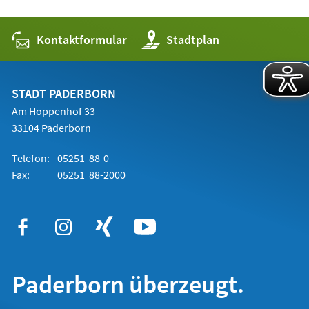
Kontaktformular
(Öffnet
Stadtplan
in
einem
neuen
Tab)
STADT PADERBORN
Am Hoppenhof 33
33104 Paderborn
Telefon:
05251 88-0
Fax:
05251 88-2000
Paderborn überzeugt.