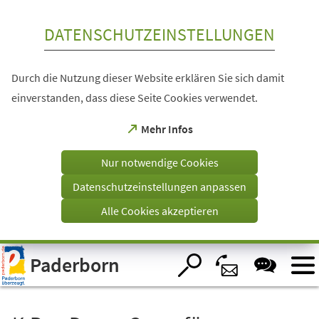
Inhalt anspringen
DATENSCHUTZEINSTELLUNGEN
Durch die Nutzung dieser Website erklären Sie sich damit
einverstanden, dass diese Seite Cookies verwendet.
(Öffnet
Mehr Infos
in
einem
Nur notwendige Cookies
neuen
Tab)
Datenschutzeinstellungen anpassen
Alle Cookies akzeptieren
Visuelle
Paderborn
Assistenzsoftware
öffnen.