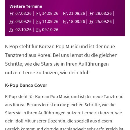
einem
Weitere Termine
neuen
Fr
,
07
.
08
.
26
Fr
,
14
.
08
.
26
Fr
,
21
.
08
.
26
Fr
,
28
.
08
.
26
Tab)
Fr
,
04
.
09
.
26
Fr
,
11
.
09
.
26
Fr
,
18
.
09
.
26
Fr
,
25
.
09
.
26
Fr
,
02
.
10
.
26
Fr
,
09
.
10
.
26
K-Pop steht für Korean Pop Music und ist der neue
Tanztrend aus Korea! Bei uns lernst du die gleichen
Schritte, wie die Stars sie in Ihren Aufführungen
nutzen. Lerne zu tanzen, wie dein Idol!
K-Pop Dance Cover
K-Pop steht für Korean Pop Music und ist der neue Tanztrend
aus Korea! Bei uns lernst du die gleichen Schritte, wie die
Stars sie in Ihren Aufführungen nutzen. Lerne zu tanzen, wie
dein Idol! Mit unserer Dozentin, die speziell aus diesem
Bereich kommt und dort deutschlandweit sehr erfolgreich ist,