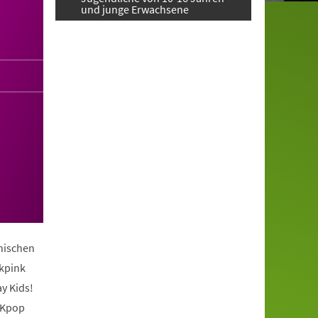
und junge Erwachsene
anischen
ckpink
y Kids!
 Kpop