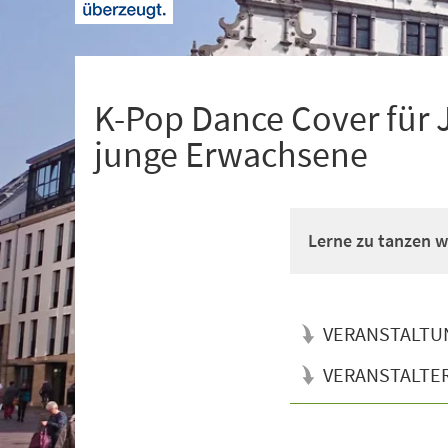
+
1
K-Pop Dance Cover für 
junge Erwachsene
Lerne zu tanzen wi
VERANSTALTU
VERANSTALTE