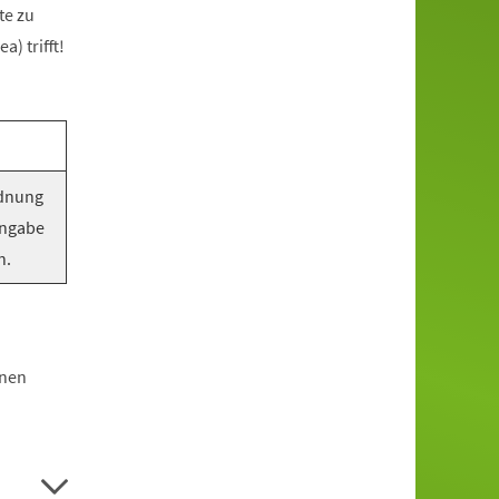
te zu
) trifft!
rdnung
Angabe
n.
hnen