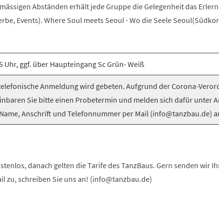
elmässigen Abständen erhält jede Gruppe die Gelegenheit das Erlern
be, Events). Where Soul meets Seoul - Wo die Seele Seoul(Südkorea
5 Uhr, ggf. über Haupteingang Sc Grün- Weiß
elefonische Anmeldung wird gebeten. Aufgrund der Corona-Vero
inbaren Sie bitte einen Probetermin und melden sich dafür unter 
Name, Anschrift und Telefonnummer per Mail (info@tanzbau.de) a
stenlos, danach gelten die Tarife des TanzBaus. Gern senden wir I
ail zu, schreiben Sie uns an! (info@tanzbau.de)