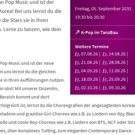
an Pop Music und ist der
Freitag, 05. September 2031
orea! Bei uns lernst du die
19:30
bis
20:30
 die Stars sie in Ihren
 Lerne zu tanzen, wie dein
(Öffnet
K-Pop im TanzBau
in
einem
Weitere Termine
neuen
Fr
,
07
.
08
.
26
Fr
,
14
.
08
.
26
Tab)
Fr
,
21
.
08
.
26
Fr
,
28
.
08
.
26
Pop Music und ist der neue
Fr
,
04
.
09
.
26
Fr
,
11
.
09
.
26
i uns lernst du die gleichen
Fr
,
18
.
09
.
26
Fr
,
25
.
09
.
26
sie in Ihren Aufführungen nutzen.
Fr
,
02
.
10
.
26
Fr
,
09
.
10
.
26
in Idol! Mit unserer Dozentin,
m Bereich kommt und dort
folgreich ist, lernst du die Choreografien der angesagtesten kore
geladene und graziöse Girl-Choreos wie z.B. zu Liedern von Itzy, Bla
volle und coole Boy-Choreos wie z.B. Liedern von BTS, NCT oder Stra
es, über komplexes Tutting, zum eleganten Contemporary Dance -