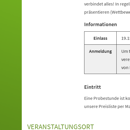
verbindet alles! In reg
präsentieren (Wettbewer
Informationen
Einlass
19.1
Anmeldung
Um t
vere
von 
Eintritt
Eine Probestunde ist ko
unsere Preisliste per M
VERANSTALTUNGSORT