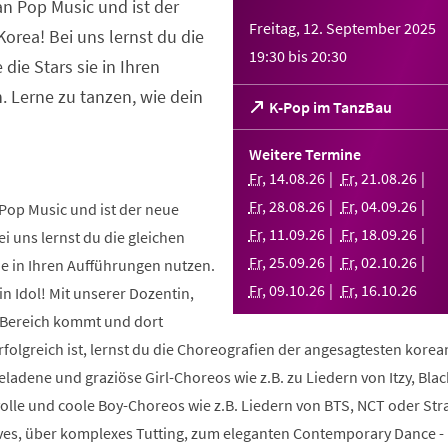
an Pop Music und ist der
Freitag, 12. September 2025
orea! Bei uns lernst du die
19:30
bis
20:30
 die Stars sie in Ihren
 Lerne zu tanzen, wie dein
(Öffnet
K-Pop im TanzBau
in
einem
Weitere Termine
neuen
Fr
,
14
.
08
.
26
Fr
,
21
.
08
.
26
Tab)
Fr
,
28
.
08
.
26
Fr
,
04
.
09
.
26
Pop Music und ist der neue
Fr
,
11
.
09
.
26
Fr
,
18
.
09
.
26
i uns lernst du die gleichen
Fr
,
25
.
09
.
26
Fr
,
02
.
10
.
26
sie in Ihren Aufführungen nutzen.
Fr
,
09
.
10
.
26
Fr
,
16
.
10
.
26
in Idol! Mit unserer Dozentin,
m Bereich kommt und dort
folgreich ist, lernst du die Choreografien der angesagtesten kore
geladene und graziöse Girl-Choreos wie z.B. zu Liedern von Itzy, Bla
volle und coole Boy-Choreos wie z.B. Liedern von BTS, NCT oder Stra
es, über komplexes Tutting, zum eleganten Contemporary Dance -