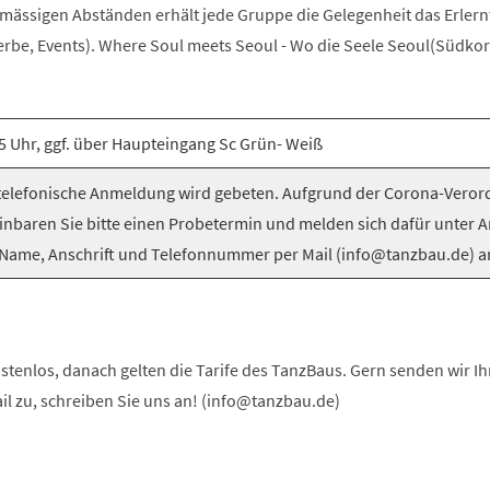
elmässigen Abständen erhält jede Gruppe die Gelegenheit das Erlern
be, Events). Where Soul meets Seoul - Wo die Seele Seoul(Südkorea
5 Uhr, ggf. über Haupteingang Sc Grün- Weiß
elefonische Anmeldung wird gebeten. Aufgrund der Corona-Vero
inbaren Sie bitte einen Probetermin und melden sich dafür unter 
Name, Anschrift und Telefonnummer per Mail (info@tanzbau.de) a
stenlos, danach gelten die Tarife des TanzBaus. Gern senden wir I
ail zu, schreiben Sie uns an! (info@tanzbau.de)