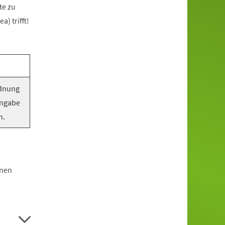
te zu
) trifft!
rdnung
Angabe
n.
hnen