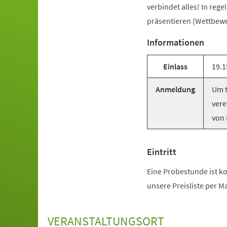
verbindet alles! In reg
präsentieren (Wettbewer
Informationen
Einlass
19.1
Anmeldung
Um t
vere
von 
Eintritt
Eine Probestunde ist ko
unsere Preisliste per M
VERANSTALTUNGSORT