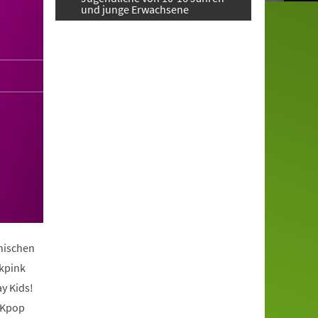
und junge Erwachsene
anischen
ckpink
y Kids!
 Kpop