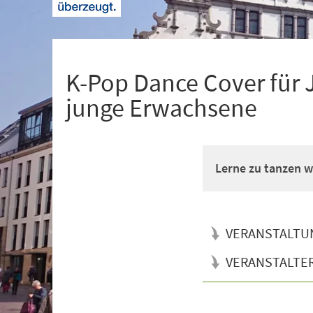
+
1
K-Pop Dance Cover für 
junge Erwachsene
Lerne zu tanzen wi
VERANSTALTU
VERANSTALTE