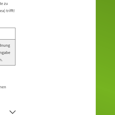
te zu
) trifft!
rdnung
Angabe
n.
hnen