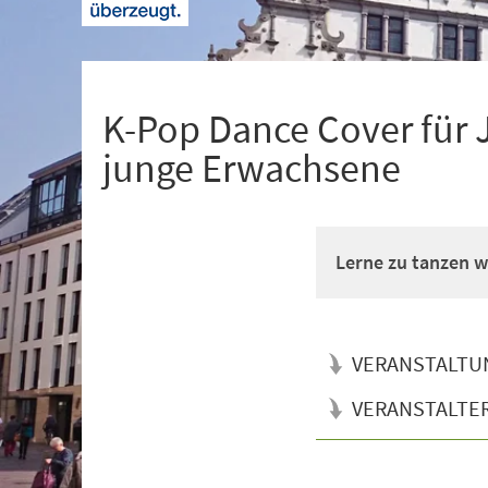
+
1
K-Pop Dance Cover für 
junge Erwachsene
Lerne zu tanzen wi
VERANSTALTU
VERANSTALTE