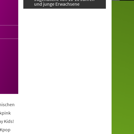
und junge Erwachsene
anischen
ckpink
y Kids!
 Kpop