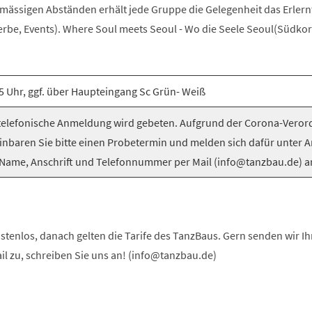
elmässigen Abständen erhält jede Gruppe die Gelegenheit das Erlern
be, Events). Where Soul meets Seoul - Wo die Seele Seoul(Südkorea
5 Uhr, ggf. über Haupteingang Sc Grün- Weiß
elefonische Anmeldung wird gebeten. Aufgrund der Corona-Vero
inbaren Sie bitte einen Probetermin und melden sich dafür unter 
Name, Anschrift und Telefonnummer per Mail (info@tanzbau.de) a
stenlos, danach gelten die Tarife des TanzBaus. Gern senden wir I
ail zu, schreiben Sie uns an! (info@tanzbau.de)