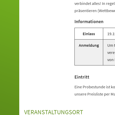
verbindet alles! In reg
präsentieren (Wettbewer
Informationen
Einlass
19.1
Anmeldung
Um t
vere
von 
Eintritt
Eine Probestunde ist ko
unsere Preisliste per M
VERANSTALTUNGSORT