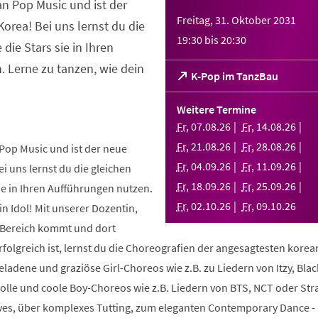
an Pop Music und ist der
Freitag, 31. Oktober 2031
orea! Bei uns lernst du die
19:30
bis
20:30
 die Stars sie in Ihren
 Lerne zu tanzen, wie dein
(Öffnet
K-Pop im TanzBau
in
einem
Weitere Termine
neuen
Fr
,
07
.
08
.
26
Fr
,
14
.
08
.
26
Tab)
Fr
,
21
.
08
.
26
Fr
,
28
.
08
.
26
Pop Music und ist der neue
Fr
,
04
.
09
.
26
Fr
,
11
.
09
.
26
i uns lernst du die gleichen
Fr
,
18
.
09
.
26
Fr
,
25
.
09
.
26
sie in Ihren Aufführungen nutzen.
Fr
,
02
.
10
.
26
Fr
,
09
.
10
.
26
in Idol! Mit unserer Dozentin,
m Bereich kommt und dort
folgreich ist, lernst du die Choreografien der angesagtesten kore
geladene und graziöse Girl-Choreos wie z.B. zu Liedern von Itzy, Bla
volle und coole Boy-Choreos wie z.B. Liedern von BTS, NCT oder Stra
es, über komplexes Tutting, zum eleganten Contemporary Dance -