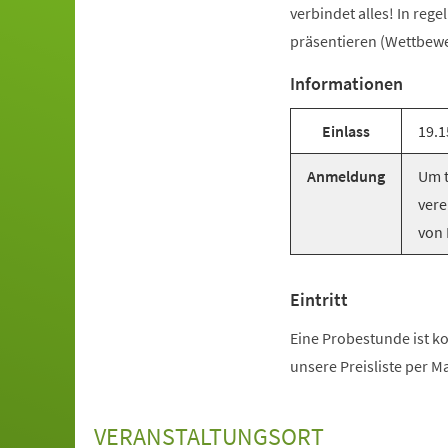
verbindet alles! In reg
präsentieren (Wettbewer
Informationen
Einlass
19.1
Anmeldung
Um t
vere
von 
Eintritt
Eine Probestunde ist ko
unsere Preisliste per M
VERANSTALTUNGSORT