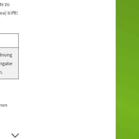
te zu
) trifft!
rdnung
Angabe
n.
hnen