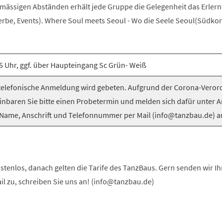
elmässigen Abständen erhält jede Gruppe die Gelegenheit das Erlern
be, Events). Where Soul meets Seoul - Wo die Seele Seoul(Südkorea
5 Uhr, ggf. über Haupteingang Sc Grün- Weiß
elefonische Anmeldung wird gebeten. Aufgrund der Corona-Vero
inbaren Sie bitte einen Probetermin und melden sich dafür unter 
Name, Anschrift und Telefonnummer per Mail (info@tanzbau.de) a
stenlos, danach gelten die Tarife des TanzBaus. Gern senden wir I
ail zu, schreiben Sie uns an! (info@tanzbau.de)