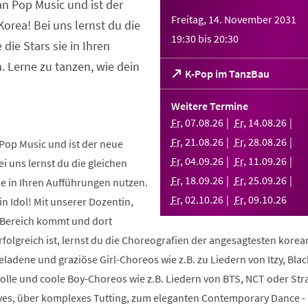
an Pop Music und ist der
Freitag, 14. November 2031
orea! Bei uns lernst du die
19:30
bis
20:30
 die Stars sie in Ihren
 Lerne zu tanzen, wie dein
(Öffnet
K-Pop im TanzBau
in
einem
Weitere Termine
neuen
Fr
,
07
.
08
.
26
Fr
,
14
.
08
.
26
Tab)
Fr
,
21
.
08
.
26
Fr
,
28
.
08
.
26
Pop Music und ist der neue
Fr
,
04
.
09
.
26
Fr
,
11
.
09
.
26
i uns lernst du die gleichen
Fr
,
18
.
09
.
26
Fr
,
25
.
09
.
26
sie in Ihren Aufführungen nutzen.
Fr
,
02
.
10
.
26
Fr
,
09
.
10
.
26
in Idol! Mit unserer Dozentin,
m Bereich kommt und dort
folgreich ist, lernst du die Choreografien der angesagtesten kore
geladene und graziöse Girl-Choreos wie z.B. zu Liedern von Itzy, Bla
volle und coole Boy-Choreos wie z.B. Liedern von BTS, NCT oder Stra
es, über komplexes Tutting, zum eleganten Contemporary Dance -