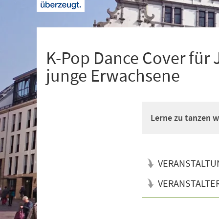
+
1
K-Pop Dance Cover für 
junge Erwachsene
Lerne zu tanzen wi
VERANSTALTU
VERANSTALTE