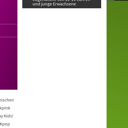
und junge Erwachsene
anischen
ckpink
y Kids!
 Kpop