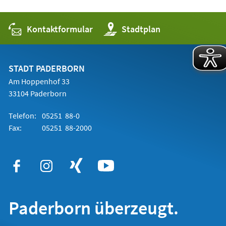
Kontaktformular
(Öffnet
Stadtplan
in
einem
neuen
Tab)
STADT PADERBORN
Am Hoppenhof 33
33104 Paderborn
Telefon:
05251 88-0
Fax:
05251 88-2000
Paderborn überzeugt.