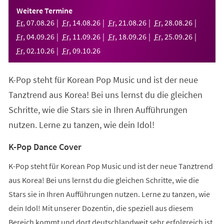
einem
Weitere Termine
neuen
Fr
,
07
.
08
.
26
Fr
,
14
.
08
.
26
Fr
,
21
.
08
.
26
Fr
,
28
.
08
.
26
Tab)
Fr
,
04
.
09
.
26
Fr
,
11
.
09
.
26
Fr
,
18
.
09
.
26
Fr
,
25
.
09
.
26
Fr
,
02
.
10
.
26
Fr
,
09
.
10
.
26
K-Pop steht für Korean Pop Music und ist der neue
Tanztrend aus Korea! Bei uns lernst du die gleichen
Schritte, wie die Stars sie in Ihren Aufführungen
nutzen. Lerne zu tanzen, wie dein Idol!
K-Pop Dance Cover
K-Pop steht für Korean Pop Music und ist der neue Tanztrend
aus Korea! Bei uns lernst du die gleichen Schritte, wie die
Stars sie in Ihren Aufführungen nutzen. Lerne zu tanzen, wie
dein Idol! Mit unserer Dozentin, die speziell aus diesem
Bereich kommt und dort deutschlandweit sehr erfolgreich ist,