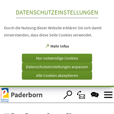
Inhalt anspringen
DATENSCHUTZEINSTELLUNGEN
Durch die Nutzung dieser Website erklären Sie sich damit
einverstanden, dass diese Seite Cookies verwendet.
(Öffnet
Mehr Infos
in
einem
Nur notwendige Cookies
neuen
Tab)
Datenschutzeinstellungen anpassen
Alle Cookies akzeptieren
Visuelle
Paderborn
Assistenzsoftware
öffnen.