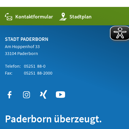
Kontaktformular
(Öffnet
Stadtplan
in
einem
neuen
Tab)
STADT PADERBORN
Am Hoppenhof 33
33104 Paderborn
Telefon:
05251 88-0
Fax:
05251 88-2000
Paderborn überzeugt.