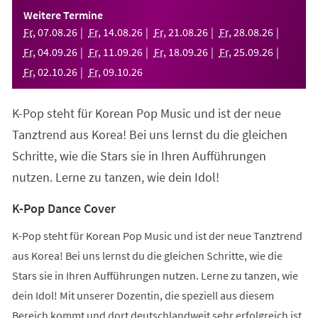
einem
Weitere Termine
neuen
Fr
,
07
.
08
.
26
Fr
,
14
.
08
.
26
Fr
,
21
.
08
.
26
Fr
,
28
.
08
.
26
Tab)
Fr
,
04
.
09
.
26
Fr
,
11
.
09
.
26
Fr
,
18
.
09
.
26
Fr
,
25
.
09
.
26
Fr
,
02
.
10
.
26
Fr
,
09
.
10
.
26
K-Pop steht für Korean Pop Music und ist der neue
Tanztrend aus Korea! Bei uns lernst du die gleichen
Schritte, wie die Stars sie in Ihren Aufführungen
nutzen. Lerne zu tanzen, wie dein Idol!
K-Pop Dance Cover
K-Pop steht für Korean Pop Music und ist der neue Tanztrend
aus Korea! Bei uns lernst du die gleichen Schritte, wie die
Stars sie in Ihren Aufführungen nutzen. Lerne zu tanzen, wie
dein Idol! Mit unserer Dozentin, die speziell aus diesem
Bereich kommt und dort deutschlandweit sehr erfolgreich ist,