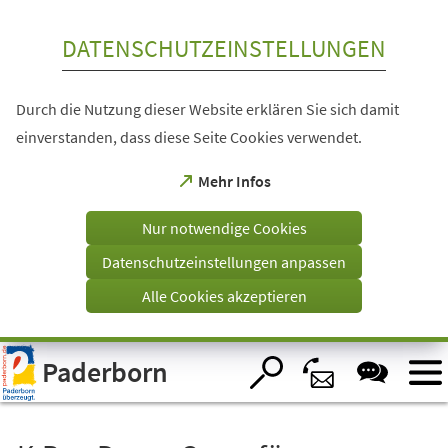
Inhalt anspringen
DATENSCHUTZEINSTELLUNGEN
Durch die Nutzung dieser Website erklären Sie sich damit
einverstanden, dass diese Seite Cookies verwendet.
(Öffnet
Mehr Infos
in
einem
Nur notwendige Cookies
neuen
Tab)
Datenschutzeinstellungen anpassen
Alle Cookies akzeptieren
Visuelle
Paderborn
Assistenzsoftware
öffnen.