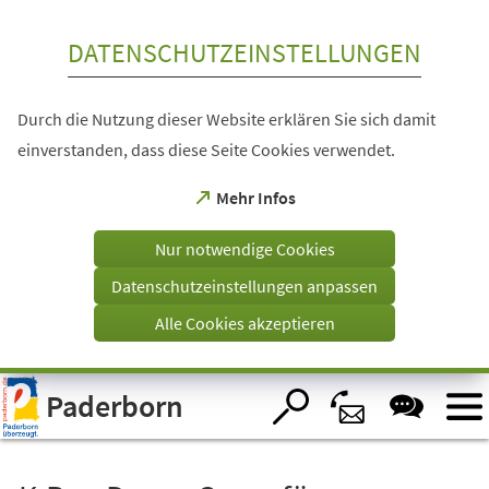
Inhalt anspringen
DATENSCHUTZEINSTELLUNGEN
Durch die Nutzung dieser Website erklären Sie sich damit
einverstanden, dass diese Seite Cookies verwendet.
(Öffnet
Mehr Infos
in
einem
Nur notwendige Cookies
neuen
Tab)
Datenschutzeinstellungen anpassen
Alle Cookies akzeptieren
Visuelle
Paderborn
Assistenzsoftware
öffnen.