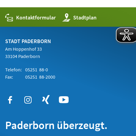
Kontaktformular
(Öffnet
Stadtplan
in
einem
neuen
Tab)
STADT PADERBORN
Am Hoppenhof 33
33104 Paderborn
Telefon:
05251 88-0
Fax:
05251 88-2000
Paderborn überzeugt.