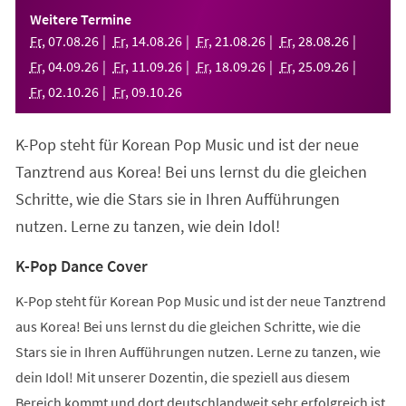
einem
Weitere Termine
neuen
Fr
,
07
.
08
.
26
Fr
,
14
.
08
.
26
Fr
,
21
.
08
.
26
Fr
,
28
.
08
.
26
Tab)
Fr
,
04
.
09
.
26
Fr
,
11
.
09
.
26
Fr
,
18
.
09
.
26
Fr
,
25
.
09
.
26
Fr
,
02
.
10
.
26
Fr
,
09
.
10
.
26
K-Pop steht für Korean Pop Music und ist der neue
Tanztrend aus Korea! Bei uns lernst du die gleichen
Schritte, wie die Stars sie in Ihren Aufführungen
nutzen. Lerne zu tanzen, wie dein Idol!
K-Pop Dance Cover
K-Pop steht für Korean Pop Music und ist der neue Tanztrend
aus Korea! Bei uns lernst du die gleichen Schritte, wie die
Stars sie in Ihren Aufführungen nutzen. Lerne zu tanzen, wie
dein Idol! Mit unserer Dozentin, die speziell aus diesem
Bereich kommt und dort deutschlandweit sehr erfolgreich ist,