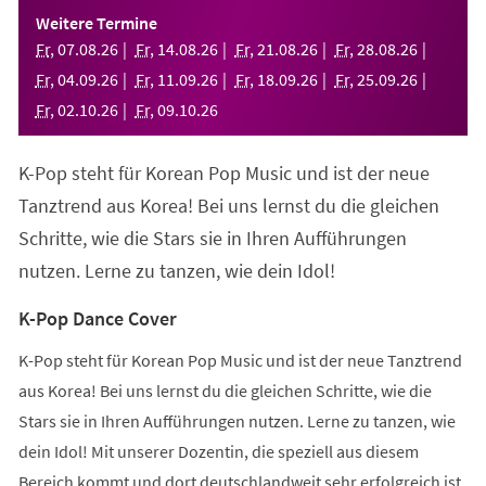
einem
Weitere Termine
neuen
Fr
,
07
.
08
.
26
Fr
,
14
.
08
.
26
Fr
,
21
.
08
.
26
Fr
,
28
.
08
.
26
Tab)
Fr
,
04
.
09
.
26
Fr
,
11
.
09
.
26
Fr
,
18
.
09
.
26
Fr
,
25
.
09
.
26
Fr
,
02
.
10
.
26
Fr
,
09
.
10
.
26
K-Pop steht für Korean Pop Music und ist der neue
Tanztrend aus Korea! Bei uns lernst du die gleichen
Schritte, wie die Stars sie in Ihren Aufführungen
nutzen. Lerne zu tanzen, wie dein Idol!
K-Pop Dance Cover
K-Pop steht für Korean Pop Music und ist der neue Tanztrend
aus Korea! Bei uns lernst du die gleichen Schritte, wie die
Stars sie in Ihren Aufführungen nutzen. Lerne zu tanzen, wie
dein Idol! Mit unserer Dozentin, die speziell aus diesem
Bereich kommt und dort deutschlandweit sehr erfolgreich ist,