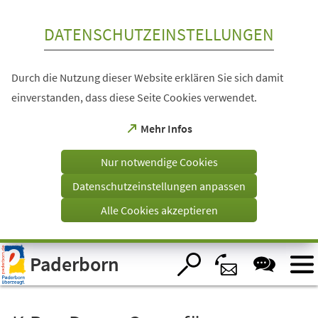
Inhalt anspringen
DATENSCHUTZEINSTELLUNGEN
Durch die Nutzung dieser Website erklären Sie sich damit
einverstanden, dass diese Seite Cookies verwendet.
(Öffnet
Mehr Infos
in
einem
Nur notwendige Cookies
neuen
Tab)
Datenschutzeinstellungen anpassen
Alle Cookies akzeptieren
Visuelle
Paderborn
Assistenzsoftware
öffnen.