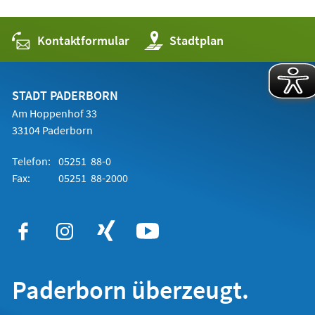
Kontaktformular
(Öffnet
Stadtplan
in
einem
neuen
Tab)
STADT PADERBORN
Am Hoppenhof 33
33104 Paderborn
Telefon:
05251 88-0
Fax:
05251 88-2000
Paderborn überzeugt.