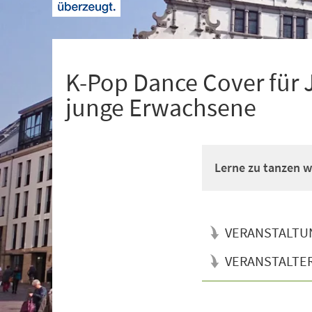
+
1
K-Pop Dance Cover für 
junge Erwachsene
Lerne zu tanzen wi
VERANSTALTU
VERANSTALTE