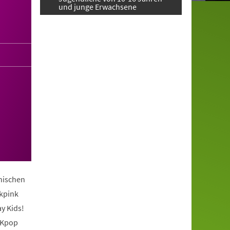
und junge Erwachsene
anischen
ckpink
y Kids!
 Kpop