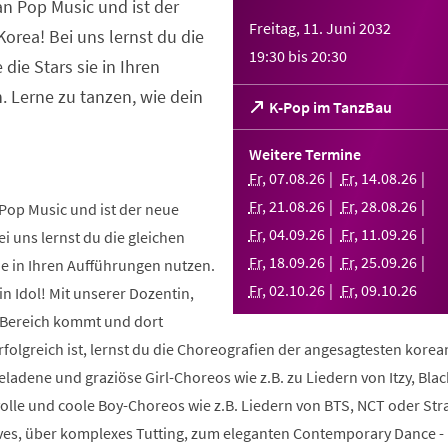
an Pop Music und ist der
Freitag, 11. Juni 2032
orea! Bei uns lernst du die
19:30
bis
20:30
 die Stars sie in Ihren
 Lerne zu tanzen, wie dein
(Öffnet
K-Pop im TanzBau
in
einem
Weitere Termine
neuen
Fr
,
07
.
08
.
26
Fr
,
14
.
08
.
26
Tab)
Fr
,
21
.
08
.
26
Fr
,
28
.
08
.
26
Pop Music und ist der neue
Fr
,
04
.
09
.
26
Fr
,
11
.
09
.
26
i uns lernst du die gleichen
Fr
,
18
.
09
.
26
Fr
,
25
.
09
.
26
sie in Ihren Aufführungen nutzen.
Fr
,
02
.
10
.
26
Fr
,
09
.
10
.
26
in Idol! Mit unserer Dozentin,
m Bereich kommt und dort
folgreich ist, lernst du die Choreografien der angesagtesten kore
geladene und graziöse Girl-Choreos wie z.B. zu Liedern von Itzy, Bla
volle und coole Boy-Choreos wie z.B. Liedern von BTS, NCT oder Stra
es, über komplexes Tutting, zum eleganten Contemporary Dance -