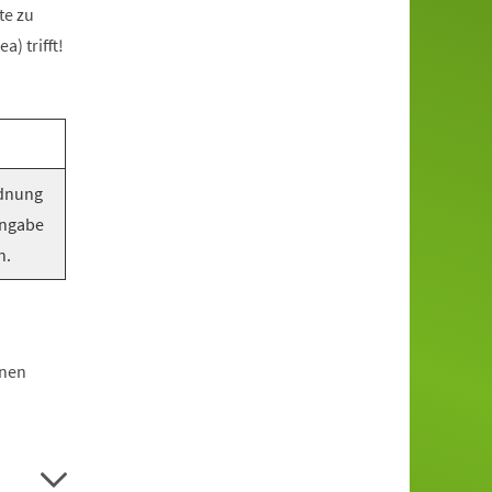
te zu
) trifft!
rdnung
Angabe
n.
hnen