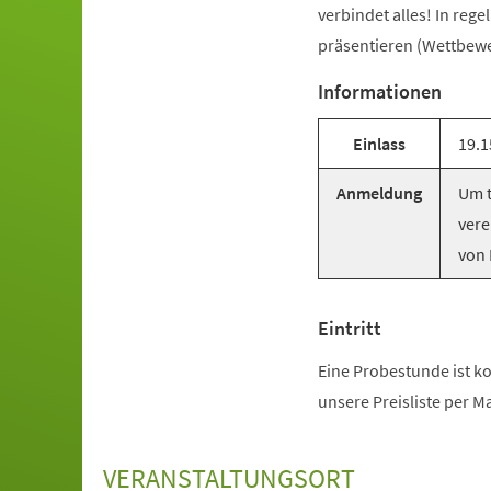
verbindet alles! In reg
präsentieren (Wettbewer
Informationen
Einlass
19.1
Anmeldung
Um t
vere
von 
Eintritt
Eine Probestunde ist ko
unsere Preisliste per M
VERANSTALTUNGSORT