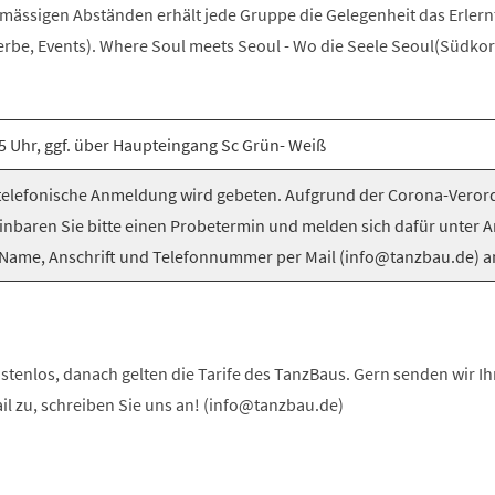
elmässigen Abständen erhält jede Gruppe die Gelegenheit das Erlern
be, Events). Where Soul meets Seoul - Wo die Seele Seoul(Südkorea
5 Uhr, ggf. über Haupteingang Sc Grün- Weiß
elefonische Anmeldung wird gebeten. Aufgrund der Corona-Vero
inbaren Sie bitte einen Probetermin und melden sich dafür unter 
Name, Anschrift und Telefonnummer per Mail (info@tanzbau.de) a
stenlos, danach gelten die Tarife des TanzBaus. Gern senden wir I
ail zu, schreiben Sie uns an! (info@tanzbau.de)