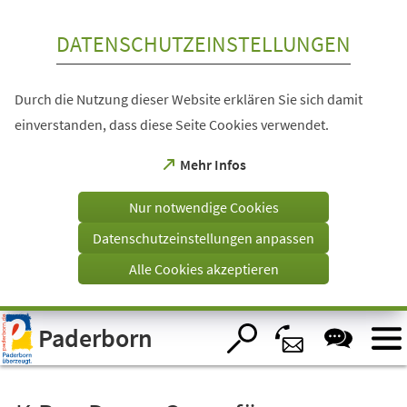
Inhalt anspringen
DATENSCHUTZEINSTELLUNGEN
Durch die Nutzung dieser Website erklären Sie sich damit
einverstanden, dass diese Seite Cookies verwendet.
(Öffnet
Mehr Infos
in
einem
Nur notwendige Cookies
neuen
Tab)
Datenschutzeinstellungen anpassen
Alle Cookies akzeptieren
Visuelle
Paderborn
Assistenzsoftware
öffnen.