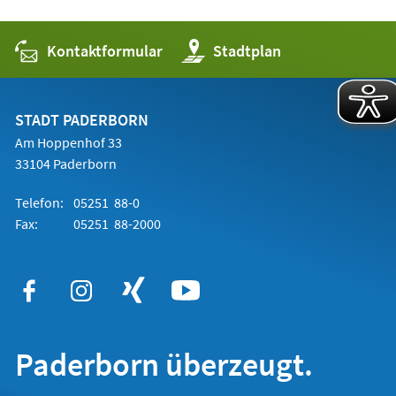
Kontaktformular
(Öffnet
Stadtplan
in
einem
neuen
Tab)
STADT PADERBORN
Am Hoppenhof 33
33104 Paderborn
Telefon:
05251 88-0
Fax:
05251 88-2000
Paderborn überzeugt.