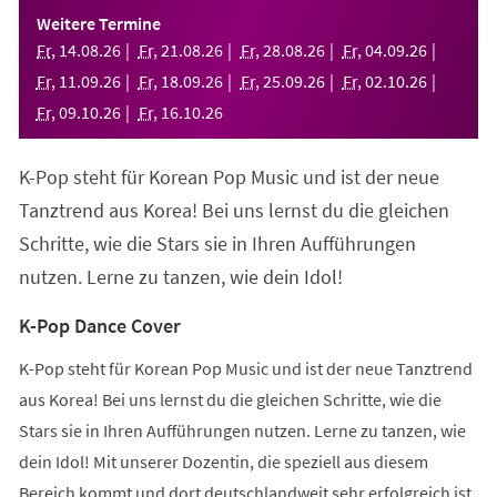
einem
Weitere Termine
neuen
Fr
,
14
.
08
.
26
Fr
,
21
.
08
.
26
Fr
,
28
.
08
.
26
Fr
,
04
.
09
.
26
Tab)
Fr
,
11
.
09
.
26
Fr
,
18
.
09
.
26
Fr
,
25
.
09
.
26
Fr
,
02
.
10
.
26
Fr
,
09
.
10
.
26
Fr
,
16
.
10
.
26
K-Pop steht für Korean Pop Music und ist der neue
Tanztrend aus Korea! Bei uns lernst du die gleichen
Schritte, wie die Stars sie in Ihren Aufführungen
nutzen. Lerne zu tanzen, wie dein Idol!
K-Pop Dance Cover
K-Pop steht für Korean Pop Music und ist der neue Tanztrend
aus Korea! Bei uns lernst du die gleichen Schritte, wie die
Stars sie in Ihren Aufführungen nutzen. Lerne zu tanzen, wie
dein Idol! Mit unserer Dozentin, die speziell aus diesem
Bereich kommt und dort deutschlandweit sehr erfolgreich ist,