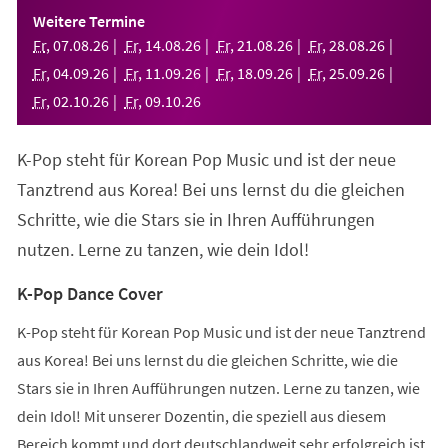
einem
Weitere Termine
neuen
Fr
,
07
.
08
.
26
Fr
,
14
.
08
.
26
Fr
,
21
.
08
.
26
Fr
,
28
.
08
.
26
Tab)
Fr
,
04
.
09
.
26
Fr
,
11
.
09
.
26
Fr
,
18
.
09
.
26
Fr
,
25
.
09
.
26
Fr
,
02
.
10
.
26
Fr
,
09
.
10
.
26
K-Pop steht für Korean Pop Music und ist der neue
Tanztrend aus Korea! Bei uns lernst du die gleichen
Schritte, wie die Stars sie in Ihren Aufführungen
nutzen. Lerne zu tanzen, wie dein Idol!
K-Pop Dance Cover
K-Pop steht für Korean Pop Music und ist der neue Tanztrend
aus Korea! Bei uns lernst du die gleichen Schritte, wie die
Stars sie in Ihren Aufführungen nutzen. Lerne zu tanzen, wie
dein Idol! Mit unserer Dozentin, die speziell aus diesem
Bereich kommt und dort deutschlandweit sehr erfolgreich ist,