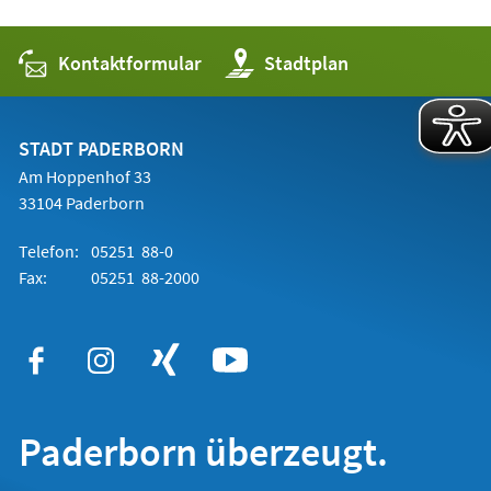
Kontaktformular
(Öffnet
Stadtplan
in
einem
neuen
Tab)
STADT PADERBORN
Am Hoppenhof 33
33104 Paderborn
Telefon:
05251 88-0
Fax:
05251 88-2000
Paderborn überzeugt.