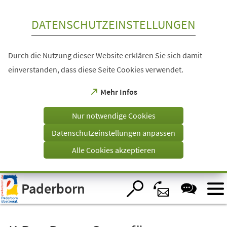
Inhalt anspringen
DATENSCHUTZEINSTELLUNGEN
Durch die Nutzung dieser Website erklären Sie sich damit
einverstanden, dass diese Seite Cookies verwendet.
(Öffnet
Mehr Infos
in
einem
Nur notwendige Cookies
neuen
Tab)
Datenschutzeinstellungen anpassen
Alle Cookies akzeptieren
Visuelle
Paderborn
Assistenzsoftware
öffnen.