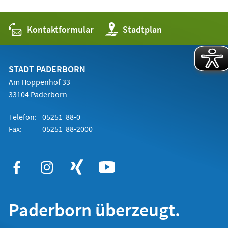
Kontaktformular
(Öffnet
Stadtplan
in
einem
neuen
Tab)
STADT PADERBORN
Am Hoppenhof 33
33104 Paderborn
Telefon:
05251 88-0
Fax:
05251 88-2000
Paderborn überzeugt.