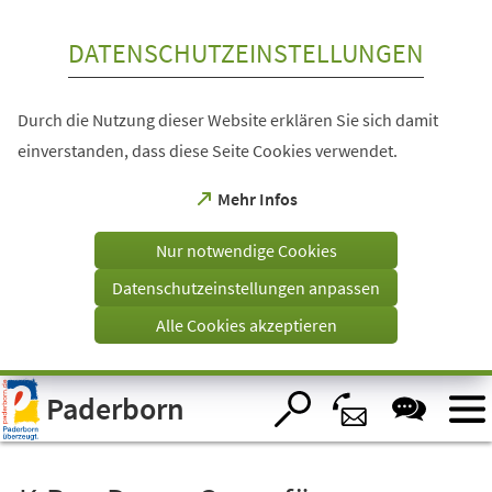
Inhalt anspringen
DATENSCHUTZEINSTELLUNGEN
Durch die Nutzung dieser Website erklären Sie sich damit
einverstanden, dass diese Seite Cookies verwendet.
(Öffnet
Mehr Infos
in
einem
Nur notwendige Cookies
neuen
Tab)
Datenschutzeinstellungen anpassen
Alle Cookies akzeptieren
Visuelle
Paderborn
Assistenzsoftware
öffnen.