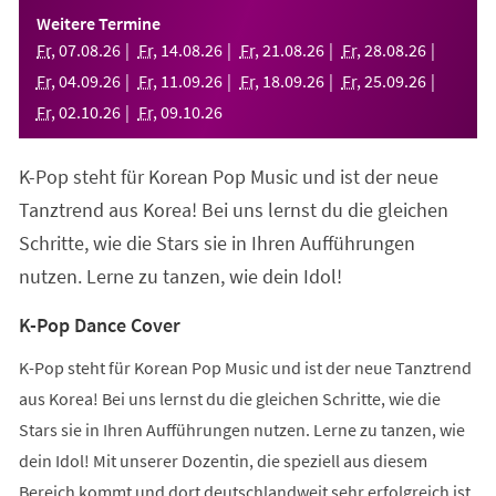
einem
Weitere Termine
neuen
Fr
,
07
.
08
.
26
Fr
,
14
.
08
.
26
Fr
,
21
.
08
.
26
Fr
,
28
.
08
.
26
Tab)
Fr
,
04
.
09
.
26
Fr
,
11
.
09
.
26
Fr
,
18
.
09
.
26
Fr
,
25
.
09
.
26
Fr
,
02
.
10
.
26
Fr
,
09
.
10
.
26
K-Pop steht für Korean Pop Music und ist der neue
Tanztrend aus Korea! Bei uns lernst du die gleichen
Schritte, wie die Stars sie in Ihren Aufführungen
nutzen. Lerne zu tanzen, wie dein Idol!
K-Pop Dance Cover
K-Pop steht für Korean Pop Music und ist der neue Tanztrend
aus Korea! Bei uns lernst du die gleichen Schritte, wie die
Stars sie in Ihren Aufführungen nutzen. Lerne zu tanzen, wie
dein Idol! Mit unserer Dozentin, die speziell aus diesem
Bereich kommt und dort deutschlandweit sehr erfolgreich ist,