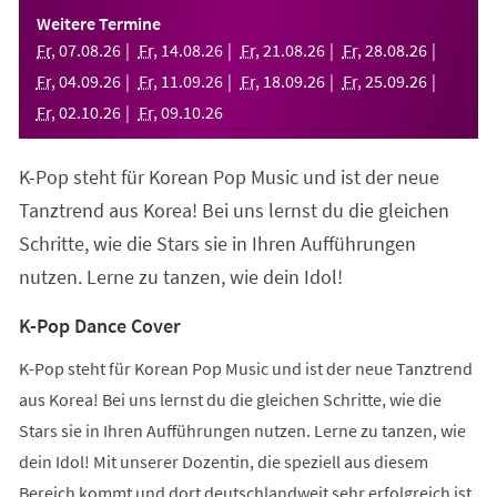
einem
Weitere Termine
neuen
Fr
,
07
.
08
.
26
Fr
,
14
.
08
.
26
Fr
,
21
.
08
.
26
Fr
,
28
.
08
.
26
Tab)
Fr
,
04
.
09
.
26
Fr
,
11
.
09
.
26
Fr
,
18
.
09
.
26
Fr
,
25
.
09
.
26
Fr
,
02
.
10
.
26
Fr
,
09
.
10
.
26
K-Pop steht für Korean Pop Music und ist der neue
Tanztrend aus Korea! Bei uns lernst du die gleichen
Schritte, wie die Stars sie in Ihren Aufführungen
nutzen. Lerne zu tanzen, wie dein Idol!
K-Pop Dance Cover
K-Pop steht für Korean Pop Music und ist der neue Tanztrend
aus Korea! Bei uns lernst du die gleichen Schritte, wie die
Stars sie in Ihren Aufführungen nutzen. Lerne zu tanzen, wie
dein Idol! Mit unserer Dozentin, die speziell aus diesem
Bereich kommt und dort deutschlandweit sehr erfolgreich ist,