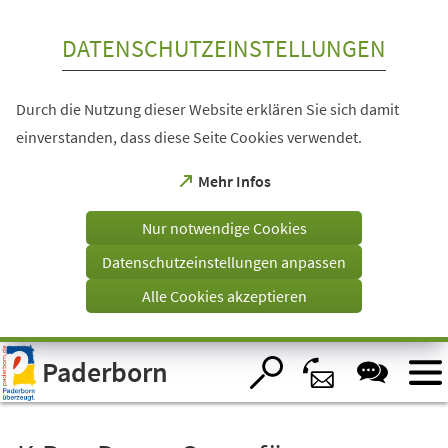
Inhalt anspringen
DATENSCHUTZEINSTELLUNGEN
Durch die Nutzung dieser Website erklären Sie sich damit
einverstanden, dass diese Seite Cookies verwendet.
(Öffnet
Mehr Infos
in
einem
Nur notwendige Cookies
neuen
Tab)
Datenschutzeinstellungen anpassen
Alle Cookies akzeptieren
Visuelle
Paderborn
Assistenzsoftware
öffnen.