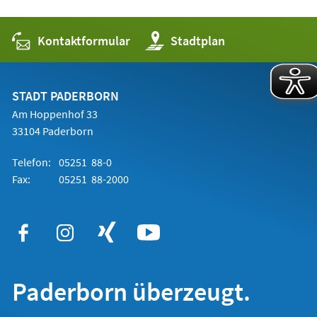
Kontaktformular
(Öffnet
Stadtplan
in
einem
neuen
Tab)
STADT PADERBORN
Am Hoppenhof 33
33104 Paderborn
Telefon:
05251 88-0
Fax:
05251 88-2000
Paderborn überzeugt.