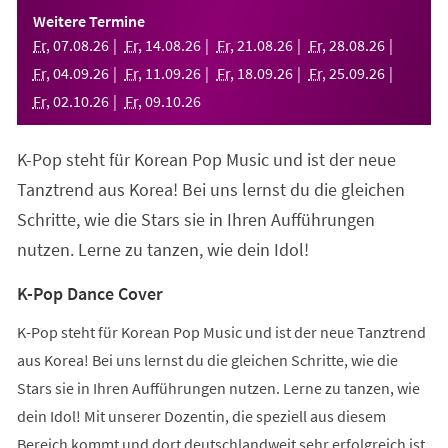
einem
Weitere Termine
neuen
Fr
,
07
.
08
.
26
Fr
,
14
.
08
.
26
Fr
,
21
.
08
.
26
Fr
,
28
.
08
.
26
Tab)
Fr
,
04
.
09
.
26
Fr
,
11
.
09
.
26
Fr
,
18
.
09
.
26
Fr
,
25
.
09
.
26
Fr
,
02
.
10
.
26
Fr
,
09
.
10
.
26
K-Pop steht für Korean Pop Music und ist der neue
Tanztrend aus Korea! Bei uns lernst du die gleichen
Schritte, wie die Stars sie in Ihren Aufführungen
nutzen. Lerne zu tanzen, wie dein Idol!
K-Pop Dance Cover
K-Pop steht für Korean Pop Music und ist der neue Tanztrend
aus Korea! Bei uns lernst du die gleichen Schritte, wie die
Stars sie in Ihren Aufführungen nutzen. Lerne zu tanzen, wie
dein Idol! Mit unserer Dozentin, die speziell aus diesem
Bereich kommt und dort deutschlandweit sehr erfolgreich ist,