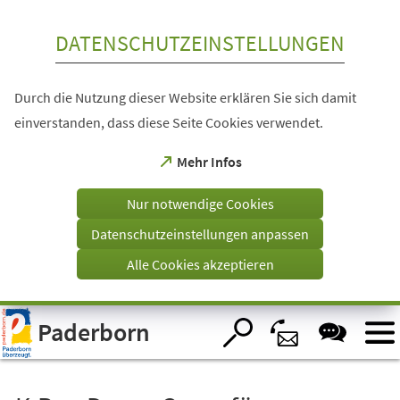
Inhalt anspringen
DATENSCHUTZEINSTELLUNGEN
Durch die Nutzung dieser Website erklären Sie sich damit
einverstanden, dass diese Seite Cookies verwendet.
(Öffnet
Mehr Infos
in
einem
Nur notwendige Cookies
neuen
Tab)
Datenschutzeinstellungen anpassen
Alle Cookies akzeptieren
Visuelle
Paderborn
Assistenzsoftware
öffnen.