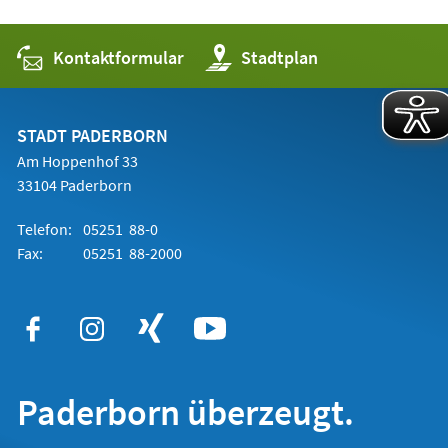
Kontaktformular
(Öffnet
Stadtplan
in
einem
neuen
Tab)
STADT PADERBORN
Am Hoppenhof 33
33104 Paderborn
Telefon:
05251 88-0
Fax:
05251 88-2000
Paderborn überzeugt.