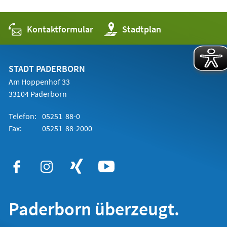
Kontaktformular
(Öffnet
Stadtplan
in
einem
neuen
Tab)
STADT PADERBORN
Am Hoppenhof 33
33104 Paderborn
Telefon:
05251 88-0
Fax:
05251 88-2000
Paderborn überzeugt.