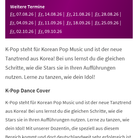
einem
Weitere Termine
neuen
Fr
,
07
.
08
.
26
Fr
,
14
.
08
.
26
Fr
,
21
.
08
.
26
Fr
,
28
.
08
.
26
Tab)
Fr
,
04
.
09
.
26
Fr
,
11
.
09
.
26
Fr
,
18
.
09
.
26
Fr
,
25
.
09
.
26
Fr
,
02
.
10
.
26
Fr
,
09
.
10
.
26
K-Pop steht für Korean Pop Music und ist der neue
Tanztrend aus Korea! Bei uns lernst du die gleichen
Schritte, wie die Stars sie in Ihren Aufführungen
nutzen. Lerne zu tanzen, wie dein Idol!
K-Pop Dance Cover
K-Pop steht für Korean Pop Music und ist der neue Tanztrend
aus Korea! Bei uns lernst du die gleichen Schritte, wie die
Stars sie in Ihren Aufführungen nutzen. Lerne zu tanzen, wie
dein Idol! Mit unserer Dozentin, die speziell aus diesem
Bereich kommt und dort deutschlandweit sehr erfolgreich ist,