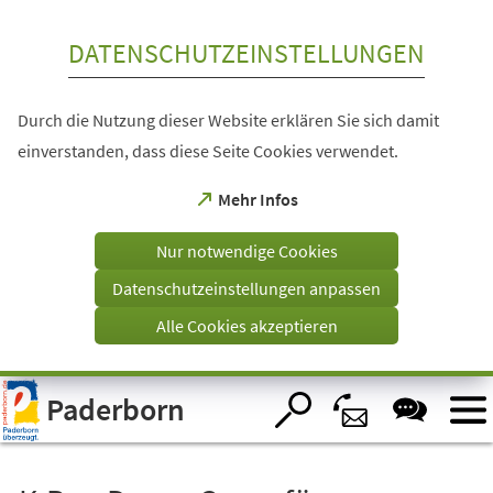
Inhalt anspringen
DATENSCHUTZEINSTELLUNGEN
Durch die Nutzung dieser Website erklären Sie sich damit
einverstanden, dass diese Seite Cookies verwendet.
(Öffnet
Mehr Infos
in
einem
Nur notwendige Cookies
neuen
Tab)
Datenschutzeinstellungen anpassen
Alle Cookies akzeptieren
Visuelle
Paderborn
Assistenzsoftware
öffnen.