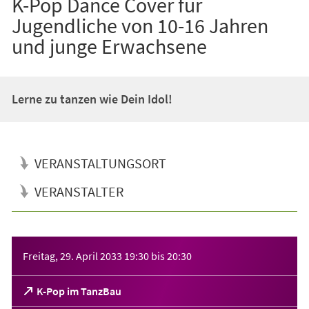
K-Pop Dance Cover für
Jugendliche von 10-16 Jahren
und junge Erwachsene
Lerne zu tanzen wie Dein Idol!
VERANSTALTUNGSORT
VERANSTALTER
Veranstaltungsinformationen
Freitag, 29. April 2033
19:30
bis
20:30
(Öffnet
K-Pop im TanzBau
in