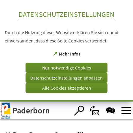
Inhalt anspringen
DATENSCHUTZEINSTELLUNGEN
Durch die Nutzung dieser Website erklären Sie sich damit
einverstanden, dass diese Seite Cookies verwendet.
(Öffnet
Mehr Infos
in
einem
Nur notwendige Cookies
neuen
Tab)
Datenschutzeinstellungen anpassen
Alle Cookies akzeptieren
Visuelle
Paderborn
Assistenzsoftware
öffnen.