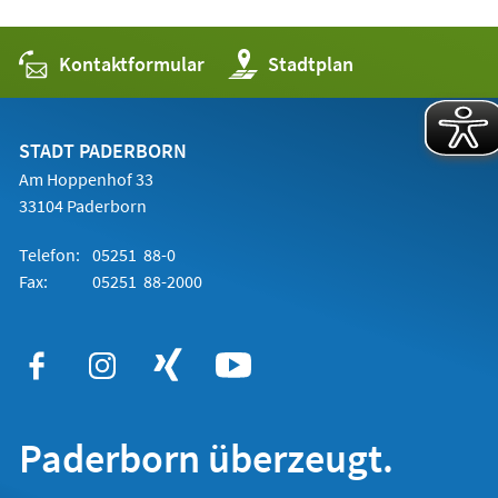
Kontaktformular
(Öffnet
Stadtplan
in
einem
neuen
Tab)
STADT PADERBORN
Am Hoppenhof 33
33104 Paderborn
Telefon:
05251 88-0
Fax:
05251 88-2000
Paderborn überzeugt.