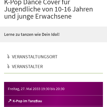
K-Pop Dance Cover für
Jugendliche von 10-16 Jahren
und junge Erwachsene
Lerne zu tanzen wie Dein Idol!
VERANSTALTUNGSORT
VERANSTALTER
Veranstaltungsinformationen
Freitag, 27. Mai 2033
19:30
bis
20:30
(Öffnet
K-Pop im TanzBau
in