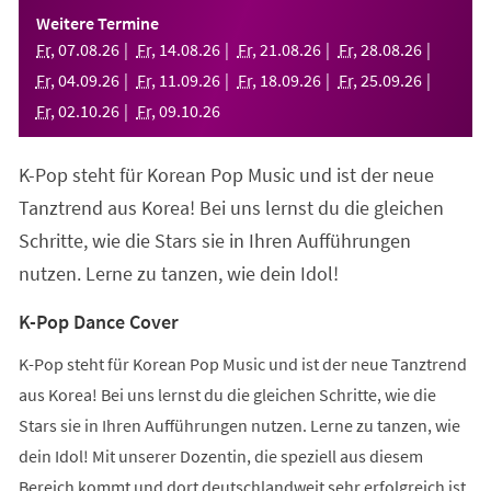
einem
Weitere Termine
neuen
Fr
,
07
.
08
.
26
Fr
,
14
.
08
.
26
Fr
,
21
.
08
.
26
Fr
,
28
.
08
.
26
Tab)
Fr
,
04
.
09
.
26
Fr
,
11
.
09
.
26
Fr
,
18
.
09
.
26
Fr
,
25
.
09
.
26
Fr
,
02
.
10
.
26
Fr
,
09
.
10
.
26
K-Pop steht für Korean Pop Music und ist der neue
Tanztrend aus Korea! Bei uns lernst du die gleichen
Schritte, wie die Stars sie in Ihren Aufführungen
nutzen. Lerne zu tanzen, wie dein Idol!
K-Pop Dance Cover
K-Pop steht für Korean Pop Music und ist der neue Tanztrend
aus Korea! Bei uns lernst du die gleichen Schritte, wie die
Stars sie in Ihren Aufführungen nutzen. Lerne zu tanzen, wie
dein Idol! Mit unserer Dozentin, die speziell aus diesem
Bereich kommt und dort deutschlandweit sehr erfolgreich ist,