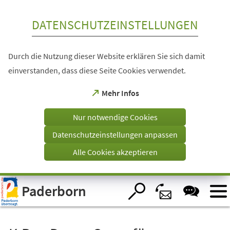
Inhalt anspringen
DATENSCHUTZEINSTELLUNGEN
Durch die Nutzung dieser Website erklären Sie sich damit
einverstanden, dass diese Seite Cookies verwendet.
(Öffnet
Mehr Infos
in
einem
Nur notwendige Cookies
neuen
Tab)
Datenschutzeinstellungen anpassen
Alle Cookies akzeptieren
Visuelle
Paderborn
Assistenzsoftware
öffnen.