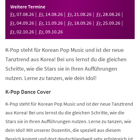
einem
Weitere Termine
neuen
Fr
,
07
.
08
.
26
Fr
,
14
.
08
.
26
Fr
,
21
.
08
.
26
Fr
,
28
.
08
.
26
Tab)
Fr
,
04
.
09
.
26
Fr
,
11
.
09
.
26
Fr
,
18
.
09
.
26
Fr
,
25
.
09
.
26
Fr
,
02
.
10
.
26
Fr
,
09
.
10
.
26
K-Pop steht für Korean Pop Music und ist der neue
Tanztrend aus Korea! Bei uns lernst du die gleichen
Schritte, wie die Stars sie in Ihren Aufführungen
nutzen. Lerne zu tanzen, wie dein Idol!
K-Pop Dance Cover
K-Pop steht für Korean Pop Music und ist der neue Tanztrend
aus Korea! Bei uns lernst du die gleichen Schritte, wie die
Stars sie in Ihren Aufführungen nutzen. Lerne zu tanzen, wie
dein Idol! Mit unserer Dozentin, die speziell aus diesem
Bereich kommt und dort deutschlandweit sehr erfolgreich ist,