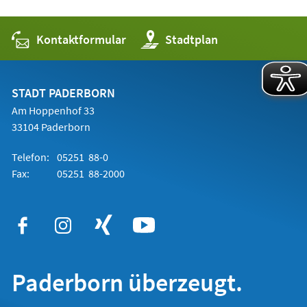
Kontaktformular
(Öffnet
Stadtplan
in
einem
neuen
Tab)
STADT PADERBORN
Am Hoppenhof 33
33104 Paderborn
Telefon:
05251 88-0
Fax:
05251 88-2000
Paderborn überzeugt.