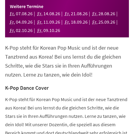
einem
Weitere Termine
neuen
Fr
,
07
.
08
.
26
Fr
,
14
.
08
.
26
Fr
,
21
.
08
.
26
Fr
,
28
.
08
.
26
Tab)
Fr
,
04
.
09
.
26
Fr
,
11
.
09
.
26
Fr
,
18
.
09
.
26
Fr
,
25
.
09
.
26
Fr
,
02
.
10
.
26
Fr
,
09
.
10
.
26
K-Pop steht für Korean Pop Music und ist der neue
Tanztrend aus Korea! Bei uns lernst du die gleichen
Schritte, wie die Stars sie in Ihren Aufführungen
nutzen. Lerne zu tanzen, wie dein Idol!
K-Pop Dance Cover
K-Pop steht für Korean Pop Music und ist der neue Tanztrend
aus Korea! Bei uns lernst du die gleichen Schritte, wie die
Stars sie in Ihren Aufführungen nutzen. Lerne zu tanzen, wie
dein Idol! Mit unserer Dozentin, die speziell aus diesem
Bereich kommt und dort deutschlandweit sehr erfolgreich ist,