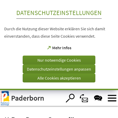
Inhalt anspringen
DATENSCHUTZEINSTELLUNGEN
Durch die Nutzung dieser Website erklären Sie sich damit
einverstanden, dass diese Seite Cookies verwendet.
(Öffnet
Mehr Infos
in
einem
Nur notwendige Cookies
neuen
Tab)
Datenschutzeinstellungen anpassen
Alle Cookies akzeptieren
Visuelle
Paderborn
Assistenzsoftware
öffnen.