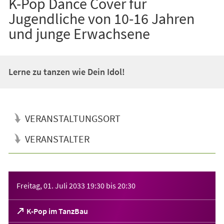
K-Pop Dance Cover für
Jugendliche von 10-16 Jahren
und junge Erwachsene
Lerne zu tanzen wie Dein Idol!
VERANSTALTUNGSORT
VERANSTALTER
Veranstaltungsinformationen
Freitag, 01. Juli 2033
19:30
bis
20:30
(Öffnet
K-Pop im TanzBau
in