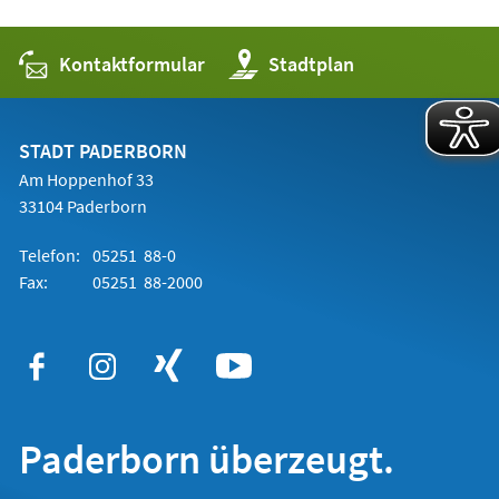
Kontaktformular
(Öffnet
Stadtplan
in
einem
neuen
Tab)
STADT PADERBORN
Am Hoppenhof 33
33104 Paderborn
Telefon:
05251 88-0
Fax:
05251 88-2000
Paderborn überzeugt.