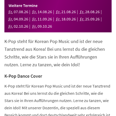
einem
Weitere Termine
neuen
Fr
,
07
.
08
.
26
Fr
,
14
.
08
.
26
Fr
,
21
.
08
.
26
Fr
,
28
.
08
.
26
Tab)
Fr
,
04
.
09
.
26
Fr
,
11
.
09
.
26
Fr
,
18
.
09
.
26
Fr
,
25
.
09
.
26
Fr
,
02
.
10
.
26
Fr
,
09
.
10
.
26
K-Pop steht für Korean Pop Music und ist der neue
Tanztrend aus Korea! Bei uns lernst du die gleichen
Schritte, wie die Stars sie in Ihren Aufführungen
nutzen. Lerne zu tanzen, wie dein Idol!
K-Pop Dance Cover
K-Pop steht für Korean Pop Music und ist der neue Tanztrend
aus Korea! Bei uns lernst du die gleichen Schritte, wie die
Stars sie in Ihren Aufführungen nutzen. Lerne zu tanzen, wie
dein Idol! Mit unserer Dozentin, die speziell aus diesem
Bereich kommt und dort deutschlandweit sehr erfolgreich ist,