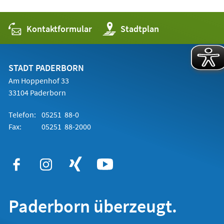
Kontaktformular
(Öffnet
Stadtplan
in
einem
neuen
Tab)
STADT PADERBORN
Am Hoppenhof 33
33104 Paderborn
Telefon:
05251 88-0
Fax:
05251 88-2000
Paderborn überzeugt.