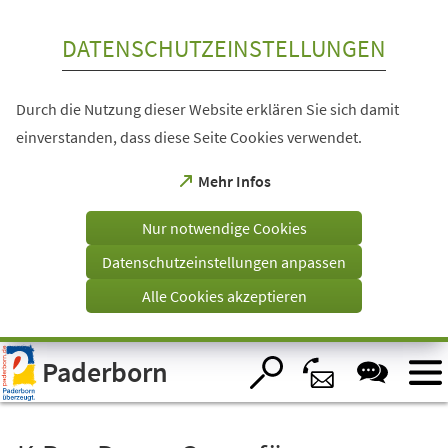
Inhalt anspringen
DATENSCHUTZEINSTELLUNGEN
Durch die Nutzung dieser Website erklären Sie sich damit
einverstanden, dass diese Seite Cookies verwendet.
(Öffnet
Mehr Infos
in
einem
Nur notwendige Cookies
neuen
Tab)
Datenschutzeinstellungen anpassen
Alle Cookies akzeptieren
Visuelle
Paderborn
Assistenzsoftware
öffnen.