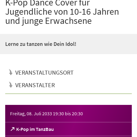
K-Pop Dance Cover für
Jugendliche von 10-16 Jahren
und junge Erwachsene
Lerne zu tanzen wie Dein Idol!
VERANSTALTUNGSORT
VERANSTALTER
Veranstaltungsinformationen
Freitag, 08. Juli 2033
19:30
bis
20:30
(Öffnet
K-Pop im TanzBau
in