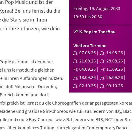
an Pop Music und ist der
Freitag, 19. August 2033
orea! Bei uns lernst du die
19:30
bis
20:30
 die Stars sie in Ihren
 Lerne zu tanzen, wie dein
(Öffnet
K-Pop im TanzBau
in
einem
Weitere Termine
neuen
Fr
,
07
.
08
.
26
Fr
,
14
.
08
.
26
Tab)
Fr
,
21
.
08
.
26
Fr
,
28
.
08
.
26
Pop Music und ist der neue
Fr
,
04
.
09
.
26
Fr
,
11
.
09
.
26
i uns lernst du die gleichen
Fr
,
18
.
09
.
26
Fr
,
25
.
09
.
26
sie in Ihren Aufführungen nutzen.
Fr
,
02
.
10
.
26
Fr
,
09
.
10
.
26
in Idol! Mit unserer Dozentin,
m Bereich kommt und dort
folgreich ist, lernst du die Choreografien der angesagtesten kore
geladene und graziöse Girl-Choreos wie z.B. zu Liedern von Itzy, Bla
volle und coole Boy-Choreos wie z.B. Liedern von BTS, NCT oder Stra
es, über komplexes Tutting, zum eleganten Contemporary Dance -