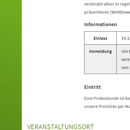
verbindet alles! In reg
präsentieren (Wettbewer
Informationen
Einlass
19.1
Anmeldung
Um t
vere
von 
Eintritt
Eine Probestunde ist ko
unsere Preisliste per M
VERANSTALTUNGSORT