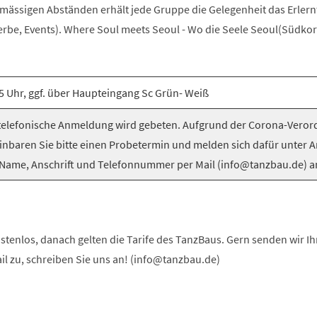
elmässigen Abständen erhält jede Gruppe die Gelegenheit das Erlern
be, Events). Where Soul meets Seoul - Wo die Seele Seoul(Südkorea
5 Uhr, ggf. über Haupteingang Sc Grün- Weiß
elefonische Anmeldung wird gebeten. Aufgrund der Corona-Vero
inbaren Sie bitte einen Probetermin und melden sich dafür unter 
Name, Anschrift und Telefonnummer per Mail (info@tanzbau.de) a
stenlos, danach gelten die Tarife des TanzBaus. Gern senden wir I
ail zu, schreiben Sie uns an! (info@tanzbau.de)