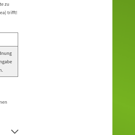
te zu
) trifft!
rdnung
Angabe
n.
hnen