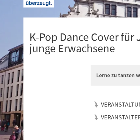
+
1
K-Pop Dance Cover für 
junge Erwachsene
Lerne zu tanzen wi
VERANSTALTU
VERANSTALTE