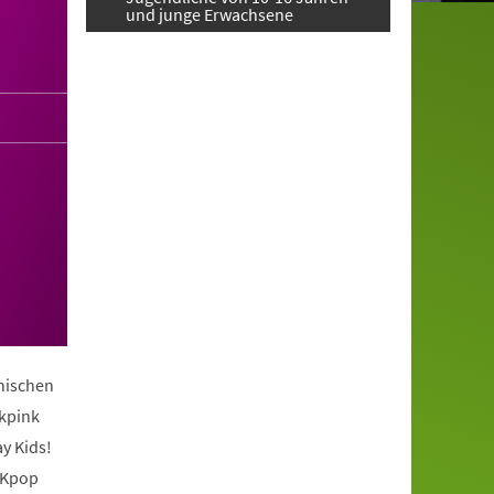
und junge Erwachsene
anischen
ckpink
y Kids!
 Kpop