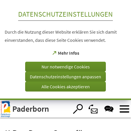
Inhalt anspringen
DATENSCHUTZEINSTELLUNGEN
Durch die Nutzung dieser Website erklären Sie sich damit
einverstanden, dass diese Seite Cookies verwendet.
(Öffnet
Mehr Infos
in
einem
Nur notwendige Cookies
neuen
Tab)
Datenschutzeinstellungen anpassen
Alle Cookies akzeptieren
Visuelle
Paderborn
Assistenzsoftware
öffnen.