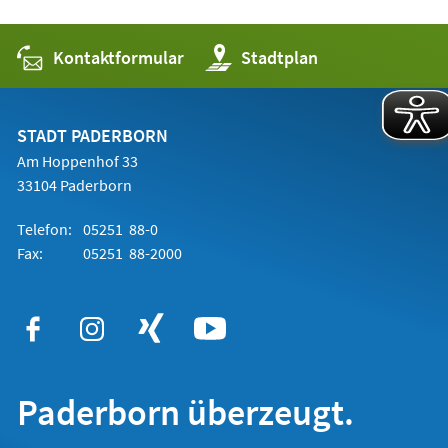
Kontaktformular
(Öffnet
Stadtplan
in
einem
neuen
Tab)
STADT PADERBORN
Am Hoppenhof 33
33104 Paderborn
Telefon:
05251 88-0
Fax:
05251 88-2000
Paderborn überzeugt.