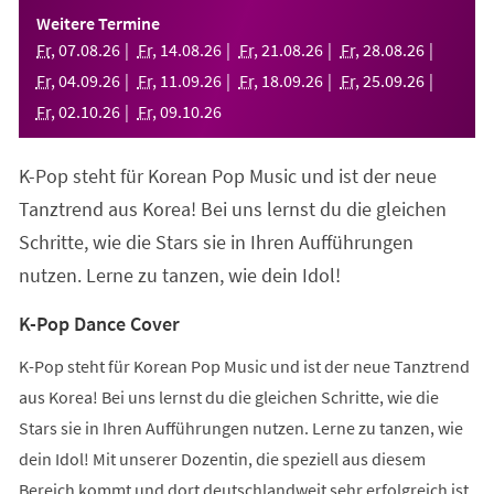
einem
Weitere Termine
neuen
Fr
,
07
.
08
.
26
Fr
,
14
.
08
.
26
Fr
,
21
.
08
.
26
Fr
,
28
.
08
.
26
Tab)
Fr
,
04
.
09
.
26
Fr
,
11
.
09
.
26
Fr
,
18
.
09
.
26
Fr
,
25
.
09
.
26
Fr
,
02
.
10
.
26
Fr
,
09
.
10
.
26
K-Pop steht für Korean Pop Music und ist der neue
Tanztrend aus Korea! Bei uns lernst du die gleichen
Schritte, wie die Stars sie in Ihren Aufführungen
nutzen. Lerne zu tanzen, wie dein Idol!
K-Pop Dance Cover
K-Pop steht für Korean Pop Music und ist der neue Tanztrend
aus Korea! Bei uns lernst du die gleichen Schritte, wie die
Stars sie in Ihren Aufführungen nutzen. Lerne zu tanzen, wie
dein Idol! Mit unserer Dozentin, die speziell aus diesem
Bereich kommt und dort deutschlandweit sehr erfolgreich ist,