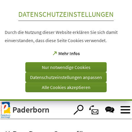
Inhalt anspringen
DATENSCHUTZEINSTELLUNGEN
Durch die Nutzung dieser Website erklären Sie sich damit
einverstanden, dass diese Seite Cookies verwendet.
(Öffnet
Mehr Infos
in
einem
Nur notwendige Cookies
neuen
Tab)
Datenschutzeinstellungen anpassen
Alle Cookies akzeptieren
Visuelle
Paderborn
Assistenzsoftware
öffnen.