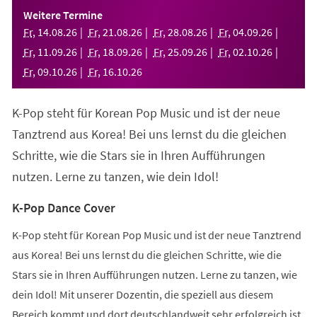
einem
Weitere Termine
neuen
Fr
,
14
.
08
.
26
Fr
,
21
.
08
.
26
Fr
,
28
.
08
.
26
Fr
,
04
.
09
.
26
Tab)
Fr
,
11
.
09
.
26
Fr
,
18
.
09
.
26
Fr
,
25
.
09
.
26
Fr
,
02
.
10
.
26
Fr
,
09
.
10
.
26
Fr
,
16
.
10
.
26
K-Pop steht für Korean Pop Music und ist der neue
Tanztrend aus Korea! Bei uns lernst du die gleichen
Schritte, wie die Stars sie in Ihren Aufführungen
nutzen. Lerne zu tanzen, wie dein Idol!
K-Pop Dance Cover
K-Pop steht für Korean Pop Music und ist der neue Tanztrend
aus Korea! Bei uns lernst du die gleichen Schritte, wie die
Stars sie in Ihren Aufführungen nutzen. Lerne zu tanzen, wie
dein Idol! Mit unserer Dozentin, die speziell aus diesem
Bereich kommt und dort deutschlandweit sehr erfolgreich ist,