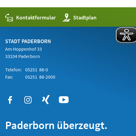
Kontaktformular
(Öffnet
Stadtplan
in
einem
neuen
Tab)
STADT PADERBORN
Am Hoppenhof 33
33104 Paderborn
Telefon:
05251 88-0
Fax:
05251 88-2000
Paderborn überzeugt.