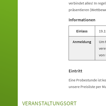
verbindet alles! In reg
präsentieren (Wettbewer
Informationen
Einlass
19.1
Anmeldung
Um t
vere
von 
Eintritt
Eine Probestunde ist ko
unsere Preisliste per M
VERANSTALTUNGSORT