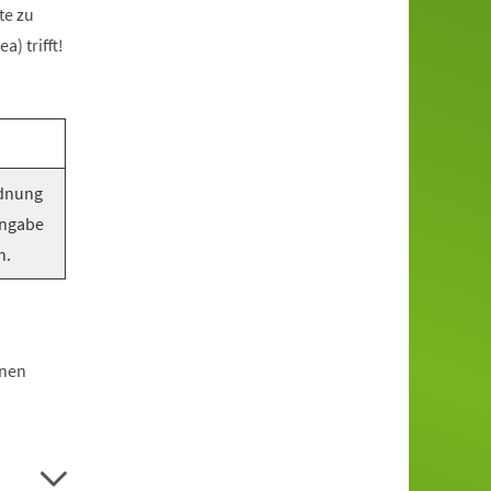
te zu
) trifft!
rdnung
Angabe
n.
hnen