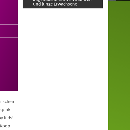
und junge Erwachsene
anischen
ckpink
y Kids!
 Kpop