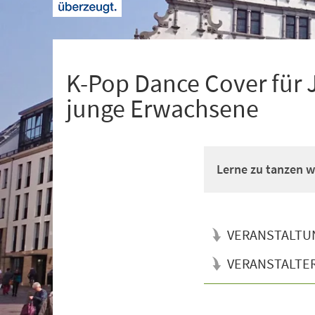
+
1
K-Pop Dance Cover für 
junge Erwachsene
Lerne zu tanzen wi
VERANSTALTU
VERANSTALTE