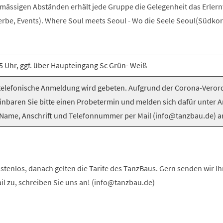
elmässigen Abständen erhält jede Gruppe die Gelegenheit das Erlern
be, Events). Where Soul meets Seoul - Wo die Seele Seoul(Südkorea
5 Uhr, ggf. über Haupteingang Sc Grün- Weiß
elefonische Anmeldung wird gebeten. Aufgrund der Corona-Vero
inbaren Sie bitte einen Probetermin und melden sich dafür unter 
Name, Anschrift und Telefonnummer per Mail (info@tanzbau.de) a
stenlos, danach gelten die Tarife des TanzBaus. Gern senden wir I
ail zu, schreiben Sie uns an! (info@tanzbau.de)