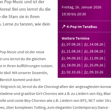
an Pop Music und ist der
Freitag, 16. Januar 2026
orea! Bei uns lernst du die
19:30
bis
20:30
 die Stars sie in Ihren
 Lerne zu tanzen, wie dein
(Öffnet
K-Pop im TanzBau
in
einem
Weitere Termine
neuen
Fr
,
07
.
08
.
26
Fr
,
14
.
08
.
26
Tab)
Fr
,
21
.
08
.
26
Fr
,
28
.
08
.
26
Pop Music und ist der neue
Fr
,
04
.
09
.
26
Fr
,
11
.
09
.
26
i uns lernst du die gleichen
Fr
,
18
.
09
.
26
Fr
,
25
.
09
.
26
sie in Ihren Aufführungen nutzen.
Fr
,
02
.
10
.
26
Fr
,
09
.
10
.
26
in Idol! Mit unserer Dozentin,
m Bereich kommt und dort
folgreich ist, lernst du die Choreografien der angesagtesten kore
geladene und graziöse Girl-Choreos wie z.B. zu Liedern von Itzy, Bla
volle und coole Boy-Choreos wie z.B. Liedern von BTS, NCT oder Stra
es, über komplexes Tutting, zum eleganten Contemporary Dance -