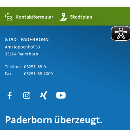
Kontaktformular
(Öffnet
Stadtplan
in
einem
neuen
Tab)
STADT PADERBORN
Am Hoppenhof 33
33104 Paderborn
Telefon:
05251 88-0
Fax:
05251 88-2000
Paderborn überzeugt.