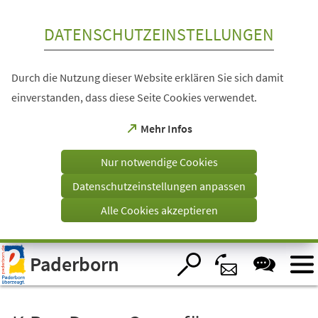
Inhalt anspringen
DATENSCHUTZEINSTELLUNGEN
Durch die Nutzung dieser Website erklären Sie sich damit
einverstanden, dass diese Seite Cookies verwendet.
(Öffnet
Mehr Infos
in
einem
Nur notwendige Cookies
neuen
Tab)
Datenschutzeinstellungen anpassen
Alle Cookies akzeptieren
Visuelle
Paderborn
Assistenzsoftware
öffnen.