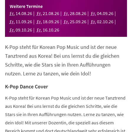
einem
Weitere Termine
neuen
Fr
,
14
.
08
.
26
Fr
,
21
.
08
.
26
Fr
,
28
.
08
.
26
Fr
,
04
.
09
.
26
Tab)
Fr
,
11
.
09
.
26
Fr
,
18
.
09
.
26
Fr
,
25
.
09
.
26
Fr
,
02
.
10
.
26
Fr
,
09
.
10
.
26
Fr
,
16
.
10
.
26
K-Pop steht für Korean Pop Music und ist der neue
Tanztrend aus Korea! Bei uns lernst du die gleichen
Schritte, wie die Stars sie in Ihren Aufführungen
nutzen. Lerne zu tanzen, wie dein Idol!
K-Pop Dance Cover
K-Pop steht für Korean Pop Music und ist der neue Tanztrend
aus Korea! Bei uns lernst du die gleichen Schritte, wie die
Stars sie in Ihren Aufführungen nutzen. Lerne zu tanzen, wie
dein Idol! Mit unserer Dozentin, die speziell aus diesem
Bereich kommt und dort deutschlandweit sehr erfolgreich ist,