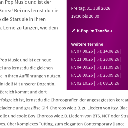
an Pop Music und ist der
Freitag, 31. Juli 2026
orea! Bei uns lernst du die
19:30
bis
20:30
 die Stars sie in Ihren
 Lerne zu tanzen, wie dein
(Öffnet
K-Pop im TanzBau
in
einem
Weitere Termine
neuen
Fr
,
07
.
08
.
26
Fr
,
14
.
08
.
26
Tab)
Fr
,
21
.
08
.
26
Fr
,
28
.
08
.
26
Pop Music und ist der neue
Fr
,
04
.
09
.
26
Fr
,
11
.
09
.
26
i uns lernst du die gleichen
Fr
,
18
.
09
.
26
Fr
,
25
.
09
.
26
sie in Ihren Aufführungen nutzen.
Fr
,
02
.
10
.
26
Fr
,
09
.
10
.
26
in Idol! Mit unserer Dozentin,
m Bereich kommt und dort
folgreich ist, lernst du die Choreografien der angesagtesten kore
geladene und graziöse Girl-Choreos wie z.B. zu Liedern von Itzy, Bla
volle und coole Boy-Choreos wie z.B. Liedern von BTS, NCT oder Stra
es, über komplexes Tutting, zum eleganten Contemporary Dance -