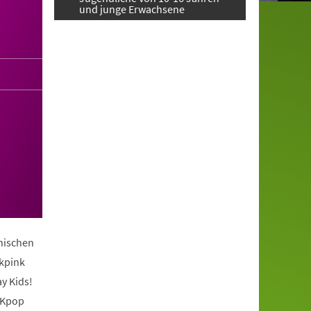
und junge Erwachsene
anischen
ckpink
y Kids!
 Kpop