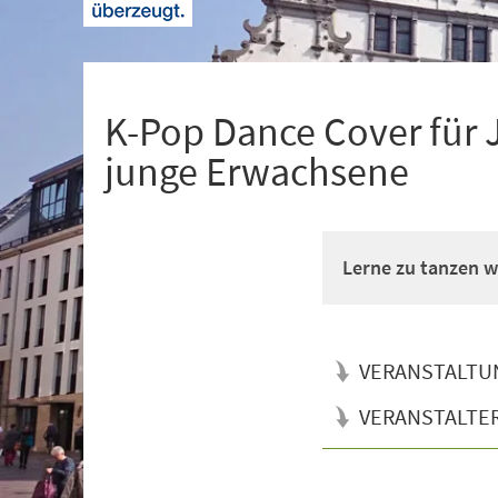
+
1
K-Pop Dance Cover für 
junge Erwachsene
Lerne zu tanzen wi
VERANSTALTU
VERANSTALTE