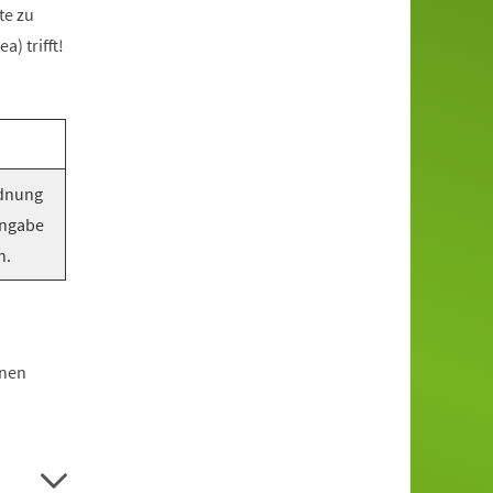
te zu
) trifft!
rdnung
Angabe
n.
hnen