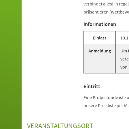
verbindet alles! In reg
präsentieren (Wettbewer
Informationen
Einlass
19.1
Anmeldung
Um t
vere
von 
Eintritt
Eine Probestunde ist ko
unsere Preisliste per M
VERANSTALTUNGSORT