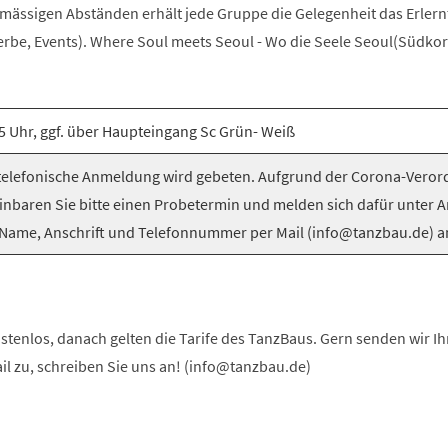
elmässigen Abständen erhält jede Gruppe die Gelegenheit das Erlern
be, Events). Where Soul meets Seoul - Wo die Seele Seoul(Südkorea
5 Uhr, ggf. über Haupteingang Sc Grün- Weiß
elefonische Anmeldung wird gebeten. Aufgrund der Corona-Vero
inbaren Sie bitte einen Probetermin und melden sich dafür unter 
Name, Anschrift und Telefonnummer per Mail (info@tanzbau.de) a
stenlos, danach gelten die Tarife des TanzBaus. Gern senden wir I
ail zu, schreiben Sie uns an! (info@tanzbau.de)