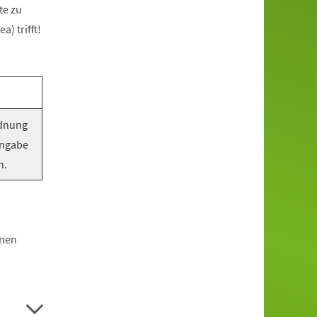
te zu
) trifft!
rdnung
Angabe
n.
hnen