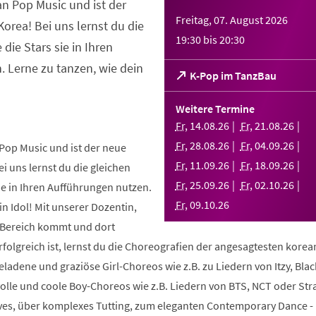
an Pop Music und ist der
Freitag, 07. August 2026
orea! Bei uns lernst du die
19:30
bis
20:30
 die Stars sie in Ihren
 Lerne zu tanzen, wie dein
(Öffnet
K-Pop im TanzBau
in
einem
Weitere Termine
neuen
Fr
,
14
.
08
.
26
Fr
,
21
.
08
.
26
Tab)
Fr
,
28
.
08
.
26
Fr
,
04
.
09
.
26
Pop Music und ist der neue
Fr
,
11
.
09
.
26
Fr
,
18
.
09
.
26
i uns lernst du die gleichen
Fr
,
25
.
09
.
26
Fr
,
02
.
10
.
26
sie in Ihren Aufführungen nutzen.
Fr
,
09
.
10
.
26
in Idol! Mit unserer Dozentin,
m Bereich kommt und dort
folgreich ist, lernst du die Choreografien der angesagtesten kore
geladene und graziöse Girl-Choreos wie z.B. zu Liedern von Itzy, Bla
volle und coole Boy-Choreos wie z.B. Liedern von BTS, NCT oder Stra
es, über komplexes Tutting, zum eleganten Contemporary Dance -