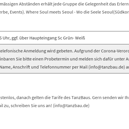
elmässigen Abständen erhält jede Gruppe die Gelegenheit das Erlern
be, Events). Where Soul meets Seoul - Wo die Seele Seoul(Südkorea
5 Uhr, ggf. über Haupteingang Sc Grün- Weiß
elefonische Anmeldung wird gebeten. Aufgrund der Corona-Vero
inbaren Sie bitte einen Probetermin und melden sich dafür unter 
Name, Anschrift und Telefonnummer per Mail (info@tanzbau.de) a
stenlos, danach gelten die Tarife des TanzBaus. Gern senden wir I
ail zu, schreiben Sie uns an! (info@tanzbau.de)