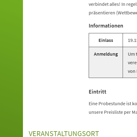
verbindet alles! In reg
präsentieren (Wettbewer
Informationen
Einlass
19.1
Anmeldung
Um t
vere
von 
Eintritt
Eine Probestunde ist ko
unsere Preisliste per M
VERANSTALTUNGSORT