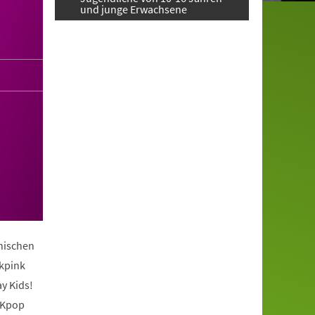
und junge Erwachsene
anischen
ckpink
y Kids!
 Kpop