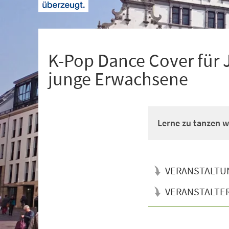
+
1
K-Pop Dance Cover für 
junge Erwachsene
Lerne zu tanzen wi
VERANSTALTU
VERANSTALTE