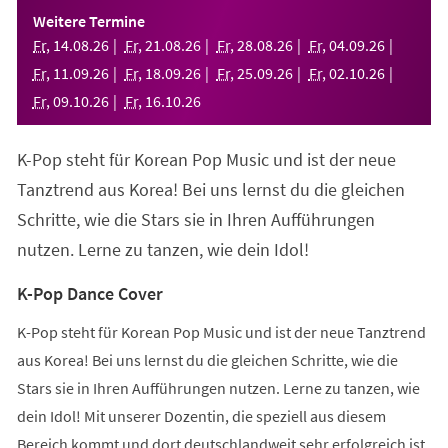
einem
Weitere Termine
neuen
Fr
,
14
.
08
.
26
Fr
,
21
.
08
.
26
Fr
,
28
.
08
.
26
Fr
,
04
.
09
.
26
Tab)
Fr
,
11
.
09
.
26
Fr
,
18
.
09
.
26
Fr
,
25
.
09
.
26
Fr
,
02
.
10
.
26
Fr
,
09
.
10
.
26
Fr
,
16
.
10
.
26
K-Pop steht für Korean Pop Music und ist der neue
Tanztrend aus Korea! Bei uns lernst du die gleichen
Schritte, wie die Stars sie in Ihren Aufführungen
nutzen. Lerne zu tanzen, wie dein Idol!
K-Pop Dance Cover
K-Pop steht für Korean Pop Music und ist der neue Tanztrend
aus Korea! Bei uns lernst du die gleichen Schritte, wie die
Stars sie in Ihren Aufführungen nutzen. Lerne zu tanzen, wie
dein Idol! Mit unserer Dozentin, die speziell aus diesem
Bereich kommt und dort deutschlandweit sehr erfolgreich ist,