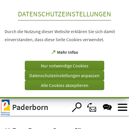
Inhalt anspringen
DATENSCHUTZEINSTELLUNGEN
Durch die Nutzung dieser Website erklären Sie sich damit
einverstanden, dass diese Seite Cookies verwendet.
(Öffnet
Mehr Infos
in
einem
Nur notwendige Cookies
neuen
Tab)
Datenschutzeinstellungen anpassen
Alle Cookies akzeptieren
Visuelle
Paderborn
Assistenzsoftware
öffnen.