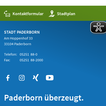
Kontaktformular
(Öffnet
Stadtplan
in
einem
neuen
Tab)
STADT PADERBORN
Am Hoppenhof 33
33104 Paderborn
Telefon:
05251 88-0
Fax:
05251 88-2000
Paderborn überzeugt.