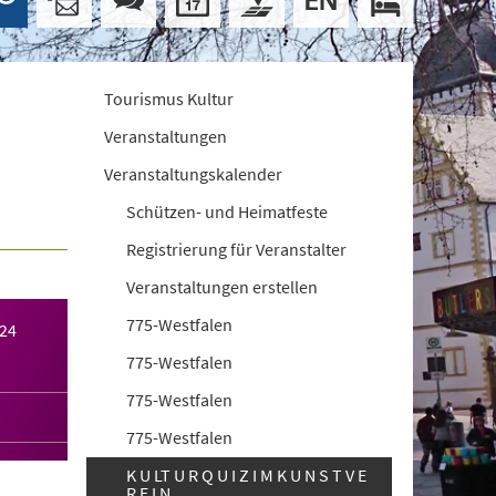
Tourismus Kultur
Veranstaltungen
Veranstaltungskalender
Schützen- und Heimatfeste
Registrierung für Veranstalter
Veranstaltungen erstellen
775-Westfalen
024
775-Westfalen
775-Westfalen
775-Westfalen
K U LT U R Q U I Z I M K U N S T V E
R E I N