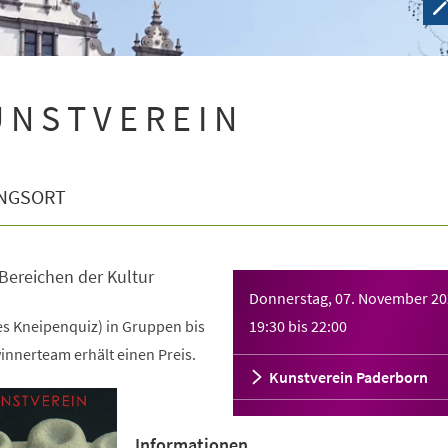
 N S T V E R E I N
NGSORT
 Bereichen der Kultur
Donnerstag, 07. November 2
nes Kneipenquiz) in Gruppen bis
19:30
bis
22:00
innerteam erhält einen Preis.
Kunstverein Paderborn
Informationen