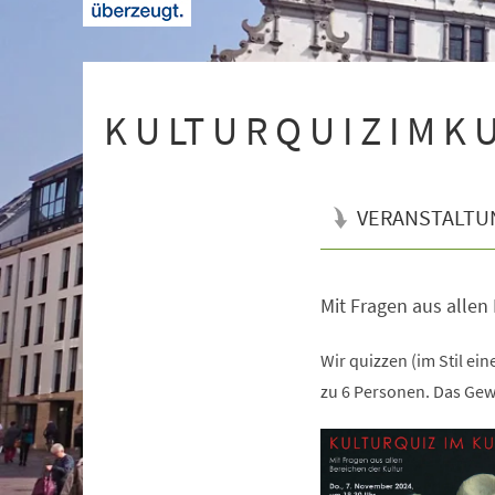
+
1
K U LT U R Q U I Z I M K U
VERANSTALTU
Mit Fragen aus allen
Veranstaltungsinformationen
Wir quizzen (im Stil ei
zu 6 Personen. Das Gew