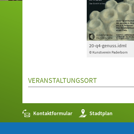
20-q4-genuss.idml
© Kunstverein Paderborn
VERANSTALTUNGSORT
Kontaktformular
(Öffnet
Stadtplan
in
einem
neuen