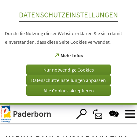
Inhalt anspringen
DATENSCHUTZEINSTELLUNGEN
Durch die Nutzung dieser Website erklären Sie sich damit
einverstanden, dass diese Seite Cookies verwendet.
(Öffnet
Mehr Infos
in
einem
Nur notwendige Cookies
neuen
Tab)
Datenschutzeinstellungen anpassen
Alle Cookies akzeptieren
Visuelle
Paderborn
Assistenzsoftware
öffnen.