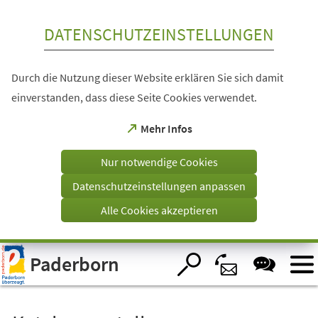
Inhalt anspringen
DATENSCHUTZEINSTELLUNGEN
Durch die Nutzung dieser Website erklären Sie sich damit
einverstanden, dass diese Seite Cookies verwendet.
(Öffnet
Mehr Infos
in
einem
Nur notwendige Cookies
neuen
Tab)
Datenschutzeinstellungen anpassen
Alle Cookies akzeptieren
Visuelle
Paderborn
Assistenzsoftware
öffnen.