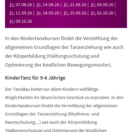
neuen
Fr
,
07
.
08
.
26
Fr
,
14
.
08
.
26
Fr
,
21
.
08
.
26
Fr
,
04
.
09
.
26
Tab)
Fr
,
11
.
09
.
26
Fr
,
18
.
09
.
26
Fr
,
25
.
09
.
26
Fr
,
02
.
10
.
26
Fr
,
09
.
10
.
26
In den Kindertanzkursen findet die Vermittlung der
allgemeinen Grundlagen der Tanzerziehung wie auch
der Körperbildung (Haltungsschulung und
Optimierung der kindlichen Bewegungsmuster).
KinderTanz für 5-6 Jährige
Der TanzBau bietet vor allem Kindern vielfältige
Möglichkeiten ihr tänzerisches Geschick zu erproben. In den
Kindertanzkursen findet die Vermittlung der allgemeinen
Grundlagen der Tanzerziehung (Rhythmus- und
Raumschulung,...) wie auch der Körperbildung
(Haltungsschulung und Optimierung der kindlichen