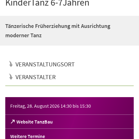
KinderTanz 6-7Jahren
Tänzerische Früherziehung mit Ausrichtung
moderner Tanz
VERANSTALTUNGSORT
VERANSTALTER
Veranstaltungsinformationen
Freitag, 28. August 2026
14:30
bis
15:30
(Öffnet
Website TanzBau
in
einem
Weitere Termine