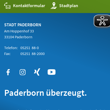
Kontaktformular
(Öffnet
Stadtplan
in
einem
neuen
Tab)
STADT PADERBORN
Am Hoppenhof 33
33104 Paderborn
Telefon:
05251 88-0
Fax:
05251 88-2000
Paderborn überzeugt.