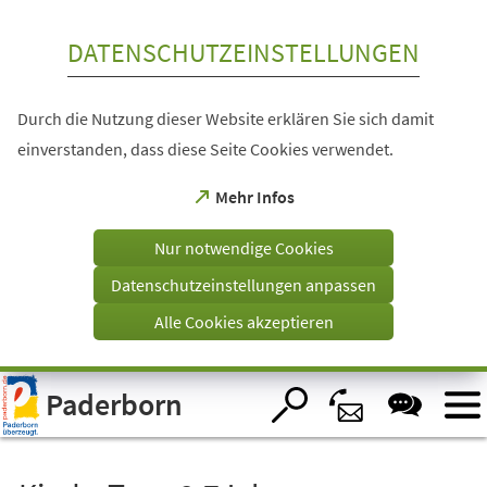
Inhalt anspringen
DATENSCHUTZEINSTELLUNGEN
Durch die Nutzung dieser Website erklären Sie sich damit
einverstanden, dass diese Seite Cookies verwendet.
(Öffnet
Mehr Infos
in
einem
Nur notwendige Cookies
neuen
Tab)
Datenschutzeinstellungen anpassen
Alle Cookies akzeptieren
Visuelle
Paderborn
Assistenzsoftware
öffnen.