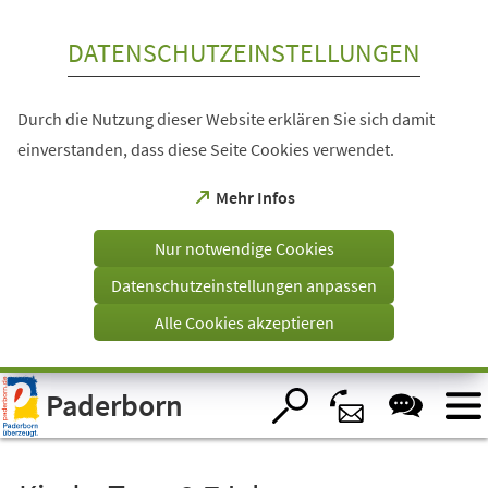
Inhalt anspringen
DATENSCHUTZEINSTELLUNGEN
Durch die Nutzung dieser Website erklären Sie sich damit
einverstanden, dass diese Seite Cookies verwendet.
(Öffnet
Mehr Infos
in
einem
Nur notwendige Cookies
neuen
Tab)
Datenschutzeinstellungen anpassen
Alle Cookies akzeptieren
Visuelle
Paderborn
Assistenzsoftware
öffnen.