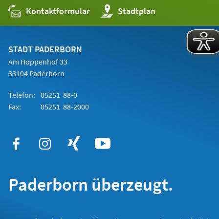
Kontaktformular
(Öffnet
Stadtplan
in
einem
neuen
Tab)
STADT PADERBORN
Am Hoppenhof 33
33104 Paderborn
Telefon:
05251 88-0
Fax:
05251 88-2000
Paderborn überzeugt.