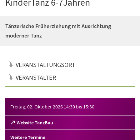
KinderTanz 6-7Jahren
Tänzerische Früherziehung mit Ausrichtung
moderner Tanz
VERANSTALTUNGSORT
VERANSTALTER
Veranstaltungsinformationen
Freitag, 02. Oktober 2026
14:30
bis
15:30
(Öffnet
Website TanzBau
in
einem
Weitere Termine