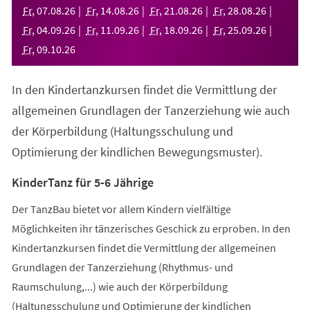
neuen
Fr
,
07
.
08
.
26
Fr
,
14
.
08
.
26
Fr
,
21
.
08
.
26
Fr
,
28
.
08
.
26
Tab)
Fr
,
04
.
09
.
26
Fr
,
11
.
09
.
26
Fr
,
18
.
09
.
26
Fr
,
25
.
09
.
26
Fr
,
09
.
10
.
26
In den Kindertanzkursen findet die Vermittlung der
allgemeinen Grundlagen der Tanzerziehung wie auch
der Körperbildung (Haltungsschulung und
Optimierung der kindlichen Bewegungsmuster).
KinderTanz für 5-6 Jährige
Der TanzBau bietet vor allem Kindern vielfältige
Möglichkeiten ihr tänzerisches Geschick zu erproben. In den
Kindertanzkursen findet die Vermittlung der allgemeinen
Grundlagen der Tanzerziehung (Rhythmus- und
Raumschulung,...) wie auch der Körperbildung
(Haltungsschulung und Optimierung der kindlichen